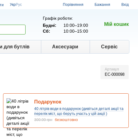
Порівняння
Укр
Рус
Бажання
Вхід
ти
Графік роботи:
Мій кошик
Будні:
10:00–19:00
Сб:
10:00–15:00
и для бутлів
Аксесуари
Сервіс
Артикул
EC-000098
Подарунок
40 літрів води в подарунок (дивіться деталі акції та
перелік міст, що беруть участь у цій акції )
300.00 грн
безкоштовно