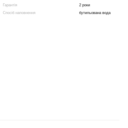
Гарантія
2 роки
Спосіб наповнення
бутильована вода