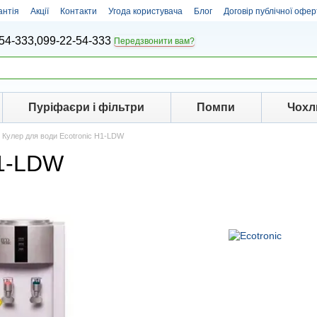
антія
Акції
Контакти
Угода користувача
Блог
Договір публічної офер
54-333,
099-22-54-333
Передзвонити вам?
Пуріфаєри і фільтри
Помпи
Чохл
Кулер для води Ecotronic H1-LDW
H1-LDW