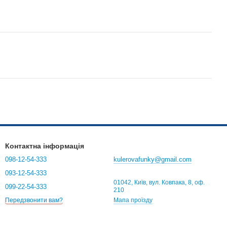
Контактна інформація
098-12-54-333
kulerovafunky@gmail.com
093-12-54-333
01042, Київ, вул. Ковпака, 8, оф.
099-22-54-333
210
Мапа проїзду
Передзвонити вам?