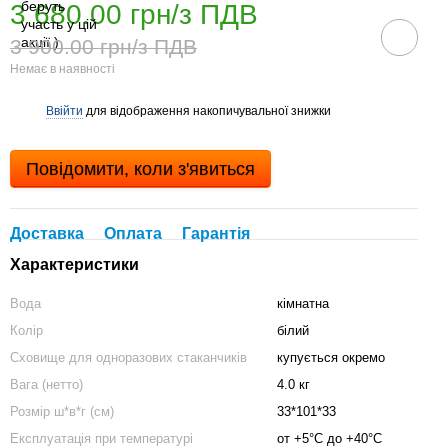
3 680.00 грн/з ПДВ
3 900.00 грн/з ПДВ
Немає в наявності
Ввійти
для відображення накопичувальної знижки
%
Повідомити, коли з'явиться
Доставка
Оплата
Гарантія
Характеристики
Вода
кімнатна
Колір
білий
Сховище для одноразових стаканчиків
купується окремо
Вага (нетто)
4.0 кг
Розмір ш*в*г (см)
33*101*33
Експлуатація при температурі
от +5°C до +40°C