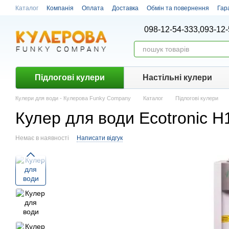
Перейти до основного контенту
Каталог
Компанія
Оплата
Доставка
Обмін та повернення
Гар
098-12-54-333,
093-12-
Підлогові кулери
Настiльнi кулери
Кулери для води - Кулерова Funky Company
Каталог
Підлогові кулери
Кулер для води Ecotronic 
Немає в наявності
Написати відгук