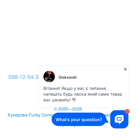
098-12-54-333
093-12-54-333
099-22-54-333
Контакты
Полная версия сайта
© 2000—2026
Кулерова Funky Company -
кулеры для воды
и аксессуары
Укр
Рус