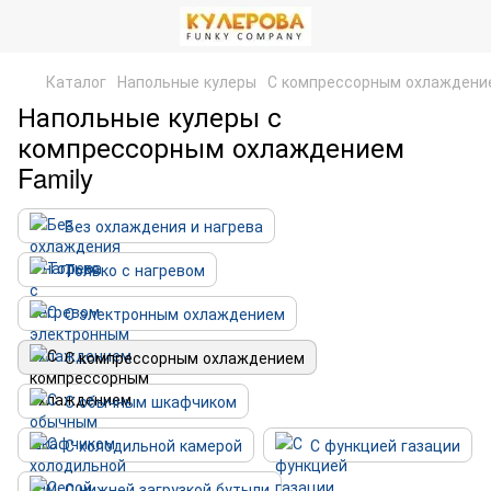
Каталог
Напольные кулеры
С компрессорным охлаждени
Напольные кулеры с
компрессорным охлаждением
Family
Без охлаждения и нагрева
Только с нагревом
С электронным охлаждением
С компрессорным охлаждением
С обычным шкафчиком
С холодильной камерой
С функцией газации
С нижней загрузкой бутыли