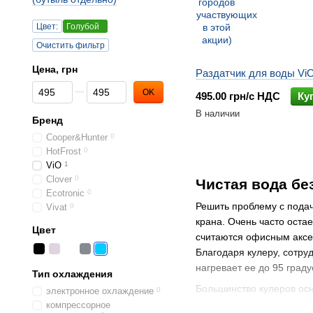
Цвет:
Голубой
Очистить фильтр
Цена, грн
Раздатчик для воды Vi
От Цена, грн
До Цена, грн
OK
495.00 грн/с НДС
Ку
В наличии
Бренд
Cooper&Hunter
0
HotFrost
0
ViO
1
Clover
0
Чистая вода бе
Ecotronic
0
Решить проблему с пода
Vivat
0
крана. Очень часто ост
Цвет
считаются офисным аксе
Благодаря кулеру, сотруд
нагревает ее до 95 граду
Тип охлаждения
Большинство кулеров осн
электронное охлаждение
0
компрессорное
Кулеры бывают
напольн