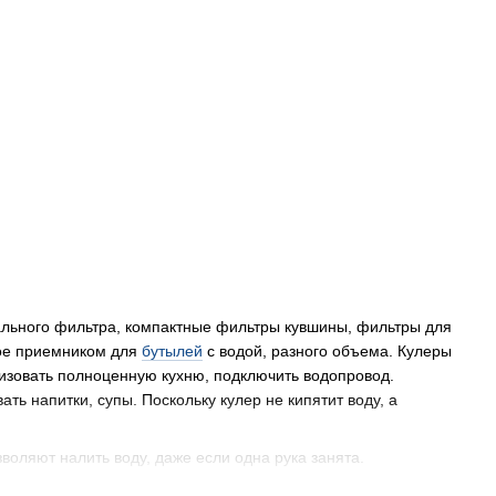
ального фильтра, компактные фильтры кувшины, фильтры для
ное приемником для
бутылей
с водой, разного объема. Кулеры
изовать полноценную кухню, подключить водопровод.
ать напитки, супы. Поскольку кулер не кипятит воду, а
оляют налить воду, даже если одна рука занята.
офисах, где сложно найти свободное место для его