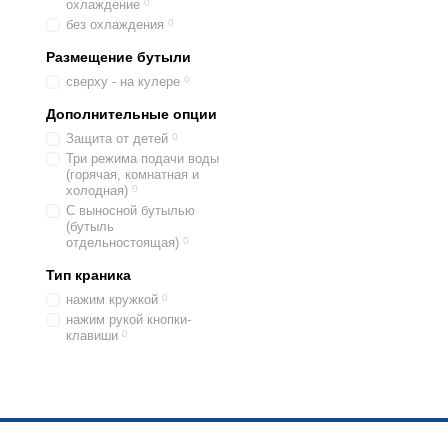
охлаждение
0
расположения. Чтобы уст
без охлаждения
0
низкая цена, по сравнен
Размещение бутыли
Часто покупатели выбира
сверху - на кулере
0
кулеры голубого цвета
Дополнительные опции
моделями, в разных цено
Защита от детей
0
На выбор предлагаются
Три режима подачи воды
достаточно, чтобы прост
(горячая, комнатная и
до температуры 90 граду
холодная)
0
учреждений.
С выносной бутылью
(бутыль
Электронная система охл
отдельностоящая)
0
преимущество электронно
Тип краника
час, охлаждающих воду д
нажим кружкой
0
Кулер с электронной сис
нажим рукой кнопки-
клавиши
0
нужно нажать на клавишу 
литра в час, при энергопо
Если вам нужно настольн
магазине «Кулерова» вы 
нужную модель нет всей