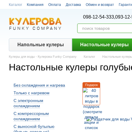
Перейти к основному контенту
Каталог
Компания
Оплата
Доставка
Обмен и возврат
Гарант
098-12-54-333,
093-12-
Напольные кулеры
Настольные кулеры
Кулеры для воды - Кулерова Funky Company
Каталог
Настольные кулер
Настольные кулеры голубы
Без охлаждения и нагрева
Подарок
Только с нагревом
С электронным
охлаждением
С компрессорным
охлаждением
С выносной бутылью
(бутыль отдельно)