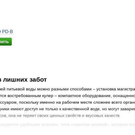
O PD-B
пить
з лишних забот
чей питьевой воды можно разными способами – установка магистр
ается востребованным кулер – компактное оборудование, оснащен
ссуаром, поскольку именно на рабочем месте сложнее всего орган
ники имеют доступ не только к качественной воде, но могут заварив
сов, она не теряет своих ценных свойств и вкусовых качеств.
ащаются удобными кранами, типа «нажатие кружкой», которые позв
ыми
и
настольными
– последний вариант востребован в небольших 