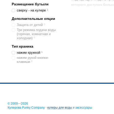
Размещение бутыли
которого доступна больш
сверху - на кулере
1
Настольный кулер
в дома
достаточно, чтобы завар
Дополнительные опции
существенно сокращаетс
Защита от детей
0
Три режима подачи воды
Преимущества 
(горячая, комнатная и
холодная)
0
Принцип работы кулеров 
Тип краника
ними проходит ток, одна
поэтому очень редко выхо
нажим кружкой
1
нажим рукой кнопки-
Устройства с электронно
клавиши
0
производительностью. Эл
Основные преимущества 
За счет отсутствия п
В конструкции нет хл
Кулер не подвержен в
Учитывая все преимущес
© 2000—2026
детского сада.
Кулерова Funky Company -
кулеры для воды
и аксессуары