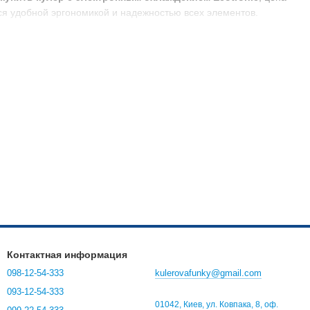
тся удобной эргономикой и надежностью всех элементов.
го крана подается температурой 95 градусов – этого вполне
тобы не дожидаться, пока закипит блюдо. Благодаря кулеру,
 типа, в котором сочетаются две термопары. Когда между
 системой отличается надежностью, простотой конструкции,
омах и квартирах, поскольку отличаются низкой
й, это единственный недостаток подобных установок.
стью;
ких учебных учреждениях, больницах;
Контактная информация
иях.
098-12-54-333
kulerovafunky@gmail.com
ь в Украине для квартиры, загородного дома, дачи, школы или
093-12-54-333
01042, Киев, ул. Ковпака, 8, оф.