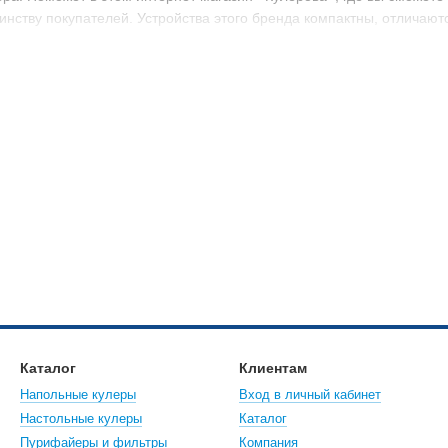
инству покупателей. Устройства этого бренда компактны, отличаю
шних условиях значительно упрощает быт на кухне. Вода из горяче
ить горячие напитки. Также можно налить такую воду в кастрюлю, ч
я время приготовления и пребывания на кухне.
кулера с электронным охлаждением
этой группы основан на использовании модуля полупроводникового
 пластина нагревается, а вторая охлаждается. Кулер с электронной
дит из строя.
й системой охлаждения более востребованы в небольших офисах, д
ектронный кулер охлаждает около пяти литров воды в час. Пожалу
кулеров с электронным охлаждением:
одвижных частей, конструкция отличается прочностью и долговечно
адагента, поэтому кулер безопасен, его можно использовать в детс
Каталог
Клиентам
ибрациям, тряске, поэтому может использоваться в сложных услов
Напольные кулеры
Вход в личный кабинет
тва, вы можете
кулер с электронным охлаждением
Ecotronic, купит
Настольные кулеры
Каталог
Пурифайеры и фильтры
Компания