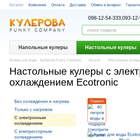
Перейти к основному контенту
Каталог
Компания
Оплата
Доставка
Обмен и возврат
Гарант
098-12-54-333,
093-12-
Напольные кулеры
Настольные кулеры
Кулеры для воды - Кулерова Funky Company
Каталог
Настольные кулер
Настольные кулеры с элек
охлаждением Ecotronic
Без охлаждения и нагрева
Подарок
Только с нагревом
С электронным
охлаждением
С компрессорным
охлаждением