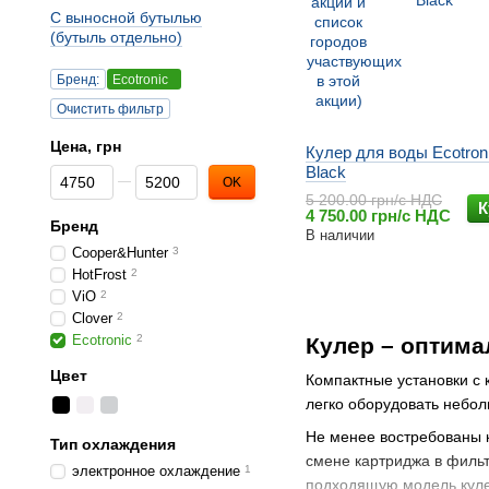
С выносной бутылью
(бутыль отдельно)
Бренд:
Ecotronic
Очистить фильтр
Цена, грн
Кулер для воды Ecotron
Black
От Цена, грн
До Цена, грн
OK
5 200.00 грн/с НДС
К
4 750.00 грн/с НДС
Бренд
В наличии
Cooper&Hunter
3
HotFrost
2
ViO
2
Clover
2
Ecotronic
2
Кулер – оптима
Цвет
Компактные установки с
легко оборудовать небол
Не менее востребованы к
Тип охлаждения
смене картриджа в фильт
электронное охлаждение
1
подходящую модель куле