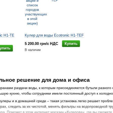
ic H1-TE
Кулер для воды Ecotronic H1-TEF
5 200.00 грн/с НДС
Купить
упить
В наличии
льное решение для дома и офиса
 кранами раздачи воды, к которым присоединяются бутыли разного
ьшую кухню, чтобы сотрудники имели постоянный доступ к холодно
улеры и в домашней среде – такая установка легко решает пробле
рах, следить за их чистотой, менять фильтры на водопроводной тр
ра. Поможет в этом интернет магазин «Кулерова», где вы сможете