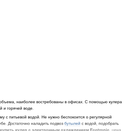
 объема, наиболее востребованы в офисах. С помощью кулера
й и горячей воде.
му с питьевой водой. Не нужно беспокоится о регулярной
убе. Достаточно наладить подвоз
бутылей
с водой, подобрать
купить кулер с электронным охлаждением Ecotronic
, цена