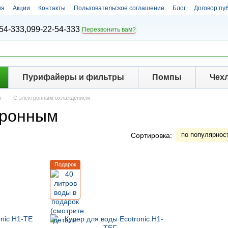
ия
Акции
Контакты
Пользовательское соглашение
Блог
Договор пу
54-333,
099-22-54-333
Перезвонить вам?
Пурифайеры и фильтры
Помпы
Чех
ы
С электронным охлаждением
тронным
по популярнос
Сортировка:
Подарок