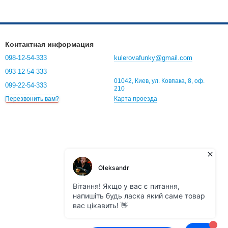
ва, сохраняя ее вкусовые свойства.
видите, когда снова пора заказывать воду.
Контактная информация
098-12-54-333
kulerovafunky@gmail.com
оразовых стаканов сокращается. Ведь они не разлетаются от
093-12-54-333
ет на репутацию компании перед клиентами.
01042, Киев, ул. Ковпака, 8, оф.
099-22-54-333
210
Карта проезда
Перезвонить вам?