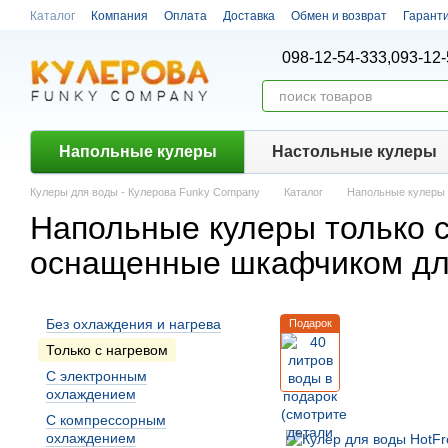
Перейти к основному контенту
Каталог
Компания
Оплата
Доставка
Обмен и возврат
Гарант
098-12-54-333,
093-12-
Напольные кулеры
Настольные кулеры
Кулеры для воды - Кулерова Funky Company
Каталог
Напольные кулеры
Напольные кулеры только с
оснащенные шкафчиком дл
Без охлаждения и нагрева
Подарок
Только с нагревом
С электронным
охлаждением
С компрессорным
охлаждением