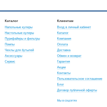
твенный нагревательный элемент должен защищать воду от перегре
ерхнее размещение бутыли — это проверенная классика. Вы всегда 
Каталог
Клиентам
рекомендации клиентов
Напольные кулеры
Вход в личный кабинет
еров отмечают, что при установке кулера с шкафчиком расход одн
Настольные кулеры
Каталог
уг кулера наконец-то выглядит чистой. Это мелочь, которая работа
Пурифайеры и фильтры
Компания
Помпы
Оплата
Чехлы для бутылей
Доставка
Аксессуары
Обмен и возврат
Сервис
Гарантия
Акции
Контакты
Пользовательское соглашение
Блог
Договор публичной оферты
Мы в соцсетях