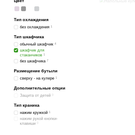
Цвет
Комфортная вод
Тип охлаждения
Модели без охлаждения, 
без охлаждения
1
чай с ароматным паром 
Тип шкафчика
напитка или быстрых пер
динамичной бизнес-сред
обычный шкафчик
4
шкафчик для
Практичность и гиг
стаканчиков
1
без шкафчика
7
Главная «фишка» напольн
Размещение бутыли
Гигиеничность. Стака
сверху - на кулере
1
Эстетика. Больше ни
Дополнительные опции
Экономия места. Вам 
Защита от детей
0
Как правильно 
Тип краника
Выбирая технику, не сто
нажим кружкой
1
Заказать кулер для офис
нажим рукой кнопки-
клавиши
0
использовании. Также с
Тип размещения.
На