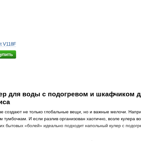
t V118F
упить
р для воды с подогревом и шкафчиком д
иса
е создают не только глобальные вещи, но и важные мелочи. Напри
м тумбочкам. И если разлив организован хаотично, возле кулера 
их бытовых «болей» идеально подходит напольный кулер с подогр