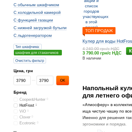
С обычным шкафчиком
С холодильной камерой
С функцией газации
С нижней загрузкой бутыли
ТОП ПРОДАЖ
С льдогенератором
Кулер для воды HotFros
Тип шкафчика:
4 240.00 грн/с НДС
К
3 790.00 грн/с НДС
шкафчик для стаканчиков
В наличии
Очистить фильтр
Цена, грн
От Цена, грн
До Цена, грн
OK
Напольный куле
Бренд
для летнего оф
Cooper&Hunter
0
«Атмосферу» в коллектив
HotFrost
1
ища чистую чашку по все
ViO
0
Clover
0
Именно для решения так
Ecotronic
0
эргономики и порядка.