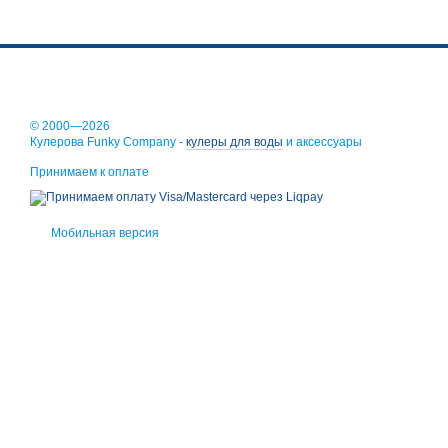
Безопасность. Качес
Удобство загрузки. В
Реальные отзывы и 
Большинство наших партн
© 2000—2026
Кулерова Funky Company -
кулеры для воды
и аксессуары
сквозняков, а зона вокр
Принимаем к оплате
Мобильная версия