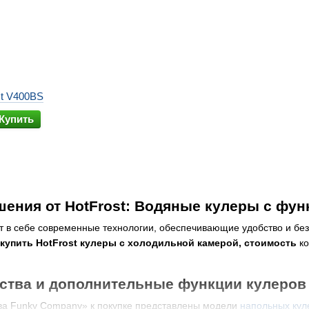
st V400BS
Купить
ения от HotFrost: Водяные кулеры с фун
 в себе современные технологии, обеспечивающие удобство и без
 купить HotFrost кулеры с холодильной камерой, стоимость
ко
тва и дополнительные функции кулеров д
ва Funky Company» к покупке представлены модели
напольных кул