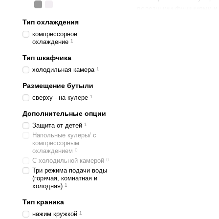
полезными функциями и 
Тип охлаждения
компрессорное
охлаждение
1
Тип шкафчика
холодильная камера
1
Размещение бутыли
сверху - на кулере
1
Дополнительные опции
Защита от детей
1
Напольные кулеры/ с
компрессорным
охлаждением
0
С холодильной камерой
0
Три режима подачи воды
(горячая, комнатная и
холодная)
1
Тип краника
нажим кружкой
1