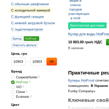
С обычным шкафчиком
С холодильной камерой
С функцией газации
С нижней загрузкой бутыли
Бесплатная доставка
С льдогенератором
Кулер для воды HotFro
Бренд:
HotFrost
10 903.00 грн/с НДС
Очистить фильтр
В наличии
Цена, грн
От Цена, грн
До Цена, грн
OK
Бренд
Практичные реш
Cooper&Hunter
2
Кулеры HotFrost
сочетают
HotFrost
1
помещениях.
В Украине
ViO
3
Funky Company».
Clover
1
Ecotronic
2
Ключевые свойс
Цвет
В ассортименте «Кулеро