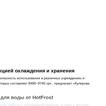
кцией охлаждения и хранения
опасность использования в различных учреждениях и
торых составляет 8480–9740 грн., предлагает «Кулерова
ля воды от HotFrost
еров HotFrost
с холодильной камерой, а также с другими