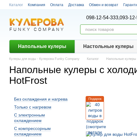
Перейти к основному контенту
Каталог
Компания
Оплата
Доставка
Обмен и возврат
Гарант
098-12-54-333,
093-12-
Напольные кулеры
Настольные кулеры
Кулеры для воды - Кулерова Funky Company
Каталог
Напольные кулеры
Напольные кулеры с холод
HotFrost
Без охлаждения и нагрева
Подарок
Только с нагревом
С электронным
охлаждением
С компрессорным
охлаждением