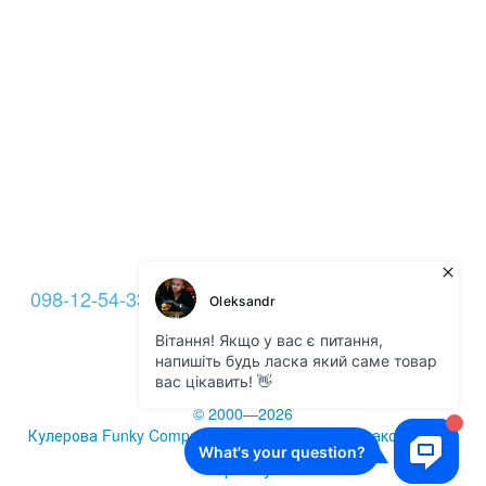
098-12-54-333
093-12-54-333
099-22-54-333
Контакты
Полная версия сайта
© 2000—2026
Кулерова Funky Company -
кулеры для воды
и аксессуары
Укр
Рус