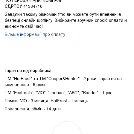
"КУЛЕРОВА ФАНКІ КОМПАНІ"
ЄДРПОУ 41384716
Завдяки такому різноманіттю ви можете бути впевнені в
безпеці онлайн-шопінгу. Вибирайте зручний спосіб оплати й
економте свій час!
Більше інформації про оплату
Гарантія від виробника:
ТМ "HotFrost" та ТМ "Cooper&Hunter" - 2 роки, гарантія на
компрессор - 5 років
ТМ "Ecotronic", "ViO", "Lanbao", "ABC", "Rauder" - 1 рік
Помпи: ViO - 3 місяця, HotFrost - 1 місяць
Повернення, обмiн - 14 днiв