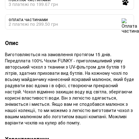
3 платежі по 199.67 грн
ОПЛАТА ЧАСТИНАМИ
2 платежі по 299.50 грн
Опис
Виготовляються на замовлення протягом 15 днів.
Передплата 100% Чохли FUNKY - приголомшливий уяву
авторський чохол з тканини з UV-фільтром для бутлів 19
літрів, здатних приховати вид бутлів. На кожному чохлі по
всьому майданчику нанесений яскравий малюнок, який буде
радувати вас вдома і в офісі, створюючи прекрасний
настрій. Чохол відмінно захищає воду від світла, зберігаючи
корисні властивості води. Він з легкістю одягається,
знімається і миється. Якщо вам не сподобався малюнок з
нашої колекції, то ми можемо з легкістю виготовити чохол з
вашим малюнком або логотипом вашої компанії. Можливі
варіанти чохлів на кулер або помпу.
Характеристики