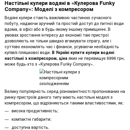
Настільні кулери водяні в «Кулерова Funky
Company»: Моделі з компресором
Водяні кулери стають важливою частиною сучасного
побуту, надаючи зручний та простий доступ до питної води
вдома, в офісі або в будь-якому іншому приміщенні. В
умовах зростання інтересу до економії такі пристрої
дозволяють не тільки швидко вгамувати спрагу, але і
суттєво економлять час і фінанси, усуваючи необхідність
купівлі пляшкової води.
В Україні купити кулери водяні
настільні з компресором, ціна
яких не перевищує 6996 грн,
може будь-хто з «Кулерова Funky Company».
Велику популярність серед різноманітності пропонованих на
ринку пристроїв даного типу мають настільні моделі з
компресором, що відрізняються такими властивостями, як:
висока продуктивність;
компактні габарити;
доступна вартість.