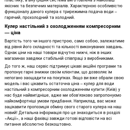
якісних та безпечних матеріалів. Характерною особливістю
функціоналу даного кулера є трирежимна подача води –
гарячий, прохолодний та холодний.
Кулер настільний з охолодженням компресорним
— ціна
Вартість того чи іншого пристрою, само собою, залежатиме
від рівня його складності та кількості виконуваних завдань.
Однак ціни на наші товари відчутно нижчі, ніж в інших
магазинах завдяки стабільній співпраці з виробниками.
До того ж, наш сервіс підтримує цікаві акційні програми та
пропонує гарні знижки своїм клієнтам, що дозволяє їм
непогано заощадити на покупках. Якщо ви вже обрали свою
модель і вас цікавить остаточна ціна – кулер для води
настільний з компресорним охолодженням купити (Київ) у
нас буде найвигідніше, адже ми обов'язково запропонуємо
найкомфортніші умови придбання. Наприклад, вас може
зацікавити пропозиція обміну свого старого кулера на наш
новий! Детальна інформація про це знаходиться в розділі
«Акції», а наші фахівці завжди готові відповісти на всі
питання абсолютно безкоштовно.