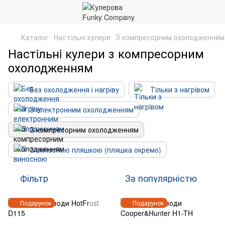
Каталог
Настiльнi кулери
З компресорним охолодженням
Настiльнi кулери з компресорним
охолодженням
Без охолодження і нагріву
Тiльки з нагрiвом
З електронним охолодженням
З компресорним охолодженням
З виносною пляшкою (пляшка окремо)
Фільтр
За популярністю
Подарунок
Подарунок