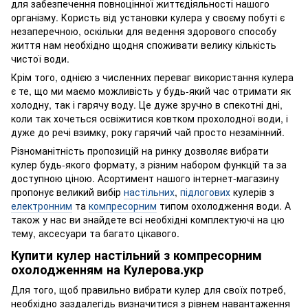
для забезпечення повноцінної життєдіяльності нашого
організму. Користь від установки кулера у своєму побуті є
незаперечною, оскільки для ведення здорового способу
життя нам необхідно щодня споживати велику кількість
чистої води.
Крім того, однією з численних переваг використання кулера
є те, що ми маємо можливість у будь-який час отримати як
холодну, так і гарячу воду. Це дуже зручно в спекотні дні,
коли так хочеться освіжитися ковтком прохолодної води, і
дуже до речі взимку, року гарячий чай просто незамінний.
Різноманітність пропозицій на ринку дозволяє вибрати
кулер будь-якого формату, з різним набором функцій та за
доступною ціною. Асортимент нашого інтернет-магазину
пропонує великий вибір
настільних
,
підлогових
кулерів з
електронним
та
компресорним
типом охолодження води. А
також у нас ви знайдете всі необхідні комплектуючі на цю
тему, аксесуари та багато цікавого.
Купити кулер настільний з компресорним
охолодженням на Кулерова.укр
Для того, щоб правильно вибрати кулер для своїх потреб,
необхідно заздалегідь визначитися з рівнем навантаження