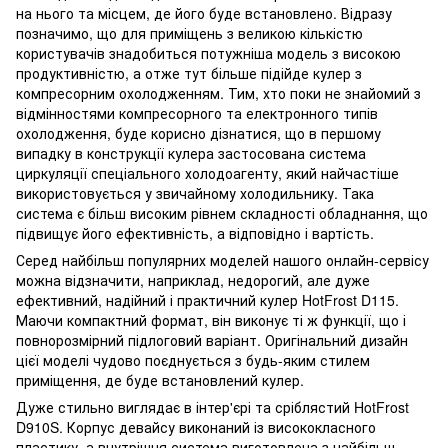
на нього та місцем, де його буде встановлено. Відразу
позначимо, що для приміщень з великою кількістю
користувачів знадобиться потужніша модель з високою
продуктивністю, а отже тут більше підійде кулер з
компресорним охолодженням. Тим, хто поки не знайомий з
відмінностями компресорного та електронного типів
охолодження, буде корисно дізнатися, що в першому
випадку в конструкції кулера застосована система
циркуляції спеціального холодоагенту, який найчастіше
використовується у звичайному холодильнику. Така
система є більш високим рівнем складності обладнання, що
підвищує його ефективність, а відповідно і вартість.
Серед найбільш популярних моделей нашого онлайн-сервісу
можна відзначити, наприклад, недорогий, але дуже
ефективний, надійний і практичний кулер HotFrost D115.
Маючи компактний формат, він виконує ті ж функції, що і
повнорозмірний підлоговий варіант. Оригінальний дизайн
цієї моделі чудово поєднується з будь-яким стилем
приміщення, де буде встановлений кулер.
Дуже стильно виглядає в інтер'єрі та сріблястий HotFrost
D910S. Корпус девайсу виконаний із висококласного
пластику, а внутрішня система виготовлена ​​з найбільш