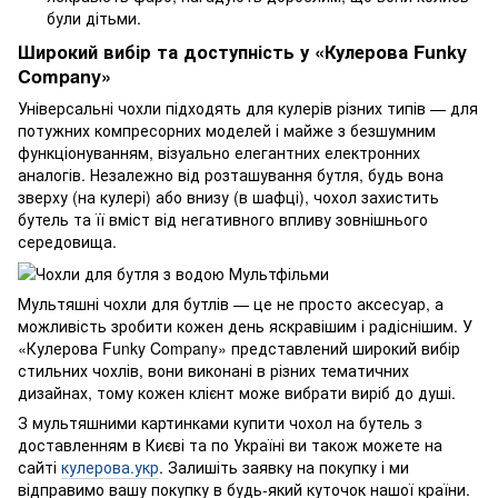
були дітьми.
Широкий вибір та доступність у «Кулерова Funky
Company»
Універсальні чохли підходять для кулерів різних типів — для
потужних компресорних моделей і майже з безшумним
функціонуванням, візуально елегантних електронних
аналогів. Незалежно від розташування бутля, будь вона
зверху (на кулері) або внизу (в шафці), чохол захистить
бутель та її вміст від негативного впливу зовнішнього
середовища.
Мультяшні чохли для бутлів — це не просто аксесуар, а
можливість зробити кожен день яскравішим і радіснішим. У
«Кулерова Funky Company» представлений широкий вибір
стильних чохлів, вони виконані в різних тематичних
дизайнах, тому кожен клієнт може вибрати виріб до душі.
З мультяшними картинками купити чохол на бутель з
доставленням в Києві та по Україні ви також можете на
сайті
кулерова.укр
. Залишіть заявку на покупку і ми
відправимо вашу покупку в будь-який куточок нашої країни.