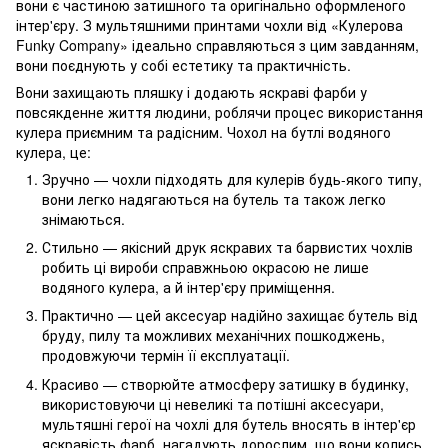
вони є частиною затишного та оригінально оформленого
інтер'єру. З мультяшними принтами чохли від «Кулерова
Funky Company» ідеально справляються з цим завданням,
вони поєднують у собі естетику та практичність.
Вони захищають пляшку і додають яскраві фарби у
повсякденне життя людини, роблячи процес використання
кулера приємним та радісним. Чохол на бутлі водяного
кулера, це:
Зручно — чохли підходять для кулерів будь-якого типу,
вони легко надягаються на бутель та також легко
знімаються.
Стильно — якісний друк яскравих та барвистих чохлів
робить ці вироби справжньою окрасою не лише
водяного кулера, а й інтер'єру приміщення.
Практично — цей аксесуар надійно захищає бутель від
бруду, пилу та можливих механічних пошкоджень,
продовжуючи термін її експлуатації.
Красиво — створюйте атмосферу затишку в будинку,
використовуючи ці невеликі та потішні аксесуари,
мультяшні герої на чохлі для бутель вносять в інтер'єр
яскравість фарб, нагадують дорослим, що вони колись