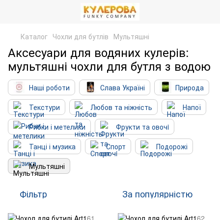
Каталог
Чохли для бутлів
Мультяшні
Аксесуари для водяних кулерів:
мультяшні чохли для бутля з водою
Наші роботи
Слава Україні
Природа
Текстури
Любов та ніжність
Напої
Рибки і метелики
Фрукти та овочi
Танці і музика
Спорт
Подорожі
Мультяшні
Фільтр
За популярністю