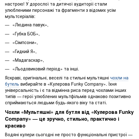
настрою! У дорослої та дитячої аудиторії стали
улюбленими персонажі та фрагменти з відомих усім
мультсеріалів:
«Людина павук»,
«Губка БОБ»,
«Сімпсони»,
«Гидкий Я»,
«Мадагаскар»,
«Льодовиковий період» та інші.
Яскраві, оригінальні, веселі та стильні мультяшні
чохли на
бутель
вибирайте в «Кулерова Funky Company». Їхня
універсальність і є та відмінна риса перед чохлами інших
типів — герої улюблених мультфільмів однаково позитивно
сприймаються людьми будь-якого віку та статі.
Чохли «Мультяшні» для бутля від «Кулерова Funky
Company» — це зручно, стильно, практично і
красиво
Водяні кулери сьогодні не просто функціональні пристрої —