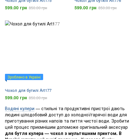
Чохол для бутилі Art175
Чохол для бутилі Art176
599.00 грн
599.00 грн
850.00 грн
850.00 грн
Зроблено в Україні
Чохол для бутилі Art177
599.00 грн
850.00 грн
Водяні кулери
— стильні та продуктивні пристрої дають
людині цілодобовий доступ до холодної/гарячої води для
приготування різних напоїв та пиття чистої води. Зробити
цей процес приємнішим допоможе оригінальний аксесуар
для бутля кулера — чохол з мультяшним принтом. В