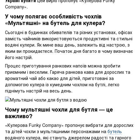
Україні купити
цей виріб пропонує «Кулерова Funky
Company».
У чому полягає особливість чохлів
«Мультяшні» на бутель для кулера?
Сьогодні в будинках обивателів та різних установах, офісах
замість чайників використовуються продуктивні та стильні
водяні кулери. Як мине ваш день, залежить від настрою, з
яким ви прокидаєтеся. Початок дня багато в чому визначає
його настрій.
Процес приготування ранкових напоїв можна зробити
приємним і веселим. Гаряча ранкова кава для дорослих та
ароматний чай або какао для дітей, приготовані за
допомогою кулера із кумедним чохлом на бутлі, легко
піднімуть настрій на весь день.
Чому мультяшні чохли для бутля — це
важливо?
«Кулерова Funky Company» пропонує вибрати для дорослих
та дітей чохли з мультяшними персонажами на
бутель
водяного кулера, які стануть джерелом радості та гарного