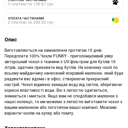
3 платежі по 199.67 грн
ОПЛАТА ЧАСТИНАМИ
2 платежі по 299.50 грн
Опис
Виготовляються на замовлення протягом 15 днів.
Передплата 100% Чохли FUNKY - приголомшливий уяву
авторський чохол з тканини з UV-фільтром для бутлів 19
літрів, здатних приховати вид бутлів. На кожному чохлі по
всьому майданчику нанесений яскравий малюнок, який буде
радувати вас вдома і в офісі, створюючи прекрасний
настрій. Чохол відмінно захищає воду від світла, зберігаючи
корисні властивості води. Він з легкістю одягається,
знімається і миється. Якщо вам не сподобався малюнок з
нашої колекції, то ми можемо з легкістю виготовити чохол з
вашим малюнком або логотипом вашої компанії. Можливі
варіанти чохлів на кулер або помпу.
Характеристики