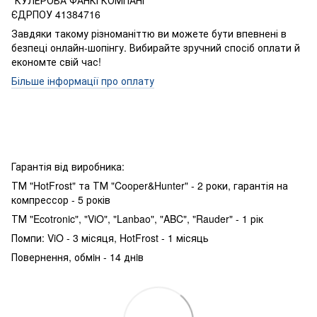
"КУЛЕРОВА ФАНКІ КОМПАНІ"
ЄДРПОУ 41384716
Завдяки такому різноманіттю ви можете бути впевнені в
безпеці онлайн-шопінгу. Вибирайте зручний спосіб оплати й
економте свій час!
Більше інформації про оплату
Гарантія від виробника:
ТМ "HotFrost" та ТМ "Cooper&Hunter" - 2 роки, гарантія на
компрессор - 5 років
ТМ "Ecotronic", "ViO", "Lanbao", "ABC", "Rauder" - 1 рік
Помпи: ViO - 3 місяця, HotFrost - 1 місяць
Повернення, обмiн - 14 днiв