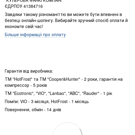
"КУЛЕРОВА ФАНКІ КОМПАНІ"
ЄДРПОУ 41384716
Завдяки такому різноманіттю ви можете бути впевнені в
безпеці онлайн-шопінгу. Вибирайте зручний спосіб оплати й
економте свій час!
Більше інформації про оплату
Гарантія від виробника:
ТМ "HotFrost" та ТМ "Cooper&Hunter" - 2 роки, гарантія на
компрессор - 5 років
ТМ "Ecotronic", "ViO", "Lanbao", "ABC", "Rauder" - 1 рік
Помпи: ViO - 3 місяця, HotFrost - 1 місяць
Повернення, обмiн - 14 днiв