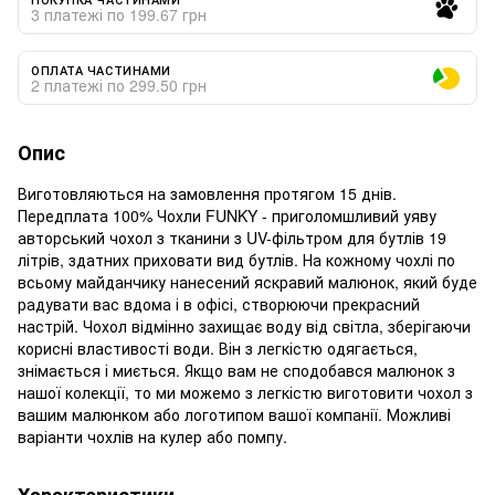
3 платежі по 199.67 грн
ОПЛАТА ЧАСТИНАМИ
2 платежі по 299.50 грн
Опис
Виготовляються на замовлення протягом 15 днів.
Передплата 100% Чохли FUNKY - приголомшливий уяву
авторський чохол з тканини з UV-фільтром для бутлів 19
літрів, здатних приховати вид бутлів. На кожному чохлі по
всьому майданчику нанесений яскравий малюнок, який буде
радувати вас вдома і в офісі, створюючи прекрасний
настрій. Чохол відмінно захищає воду від світла, зберігаючи
корисні властивості води. Він з легкістю одягається,
знімається і миється. Якщо вам не сподобався малюнок з
нашої колекції, то ми можемо з легкістю виготовити чохол з
вашим малюнком або логотипом вашої компанії. Можливі
варіанти чохлів на кулер або помпу.
Характеристики