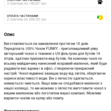
3 платежі по 199.67 грн
ОПЛАТА ЧАСТИНАМИ
2 платежі по 299.50 грн
Опис
Виготовляються на замовлення протягом 15 днів.
Передплата 100% Чохли FUNKY - приголомшливий уяву
авторський чохол з тканини з UV-фільтром для бутлів 19
літрів, здатних приховати вид бутлів. На кожному чохлі по
всьому майданчику нанесений яскравий малюнок, який буде
радувати вас вдома і в офісі, створюючи прекрасний
настрій. Чохол відмінно захищає воду від світла, зберігаючи
корисні властивості води. Він з легкістю одягається,
знімається і миється. Якщо вам не сподобався малюнок з
нашої колекції, то ми можемо з легкістю виготовити чохол з
вашим малюнком або логотипом вашої компанії. Можливі
варіанти чохлів на кулер або помпу.
Характеристики