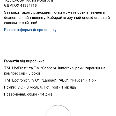
"КУЛЕРОВА ФАНКІ КОМПАНІ"
ЄДРПОУ 41384716
Завдяки такому різноманіттю ви можете бути впевнені в
безпеці онлайн-шопінгу. Вибирайте зручний спосіб оплати й
економте свій час!
Більше інформації про оплату
Гарантія від виробника:
ТМ "HotFrost" та ТМ "Cooper&Hunter" - 2 роки, гарантія на
компрессор - 5 років
ТМ "Ecotronic", "ViO", "Lanbao", "ABC", "Rauder" - 1 рік
Помпи: ViO - 3 місяця, HotFrost - 1 місяць
Повернення, обмiн - 14 днiв