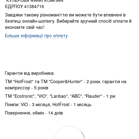
"КУЛЕРОВА ФАНКІ КОМПАНІ"
ЄДРПОУ 41384716
Завдяки такому різноманіттю ви можете бути впевнені в
безпеці онлайн-шопінгу. Вибирайте зручний спосіб оплати й
економте свій час!
Більше інформації про оплату
Гарантія від виробника:
ТМ "HotFrost" та ТМ "Cooper&Hunter" - 2 роки, гарантія на
компрессор - 5 років
ТМ "Ecotronic", "ViO", "Lanbao", "ABC", "Rauder" - 1 рік
Помпи: ViO - 3 місяця, HotFrost - 1 місяць
Повернення, обмiн - 14 днiв