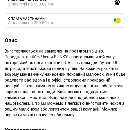
3 платежі по 199.67 грн
ОПЛАТА ЧАСТИНАМИ
2 платежі по 299.50 грн
Опис
Виготовляються на замовлення протягом 15 днів.
Передплата 100% Чохли FUNKY - приголомшливий уяву
авторський чохол з тканини з UV-фільтром для бутлів 19
літрів, здатних приховати вид бутлів. На кожному чохлі по
всьому майданчику нанесений яскравий малюнок, який буде
радувати вас вдома і в офісі, створюючи прекрасний
настрій. Чохол відмінно захищає воду від світла, зберігаючи
корисні властивості води. Він з легкістю одягається,
знімається і миється. Якщо вам не сподобався малюнок з
нашої колекції, то ми можемо з легкістю виготовити чохол з
вашим малюнком або логотипом вашої компанії. Можливі
варіанти чохлів на кулер або помпу.
Характеристики