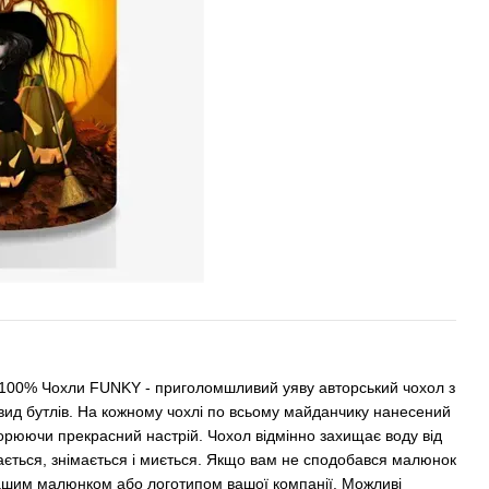
 100% Чохли FUNKY - приголомшливий уяву авторський чохол з
и вид бутлів. На кожному чохлі по всьому майданчику нанесений
ворюючи прекрасний настрій. Чохол відмінно захищає воду від
ягається, знімається і миється. Якщо вам не сподобався малюнок
 вашим малюнком або логотипом вашої компанії. Можливі