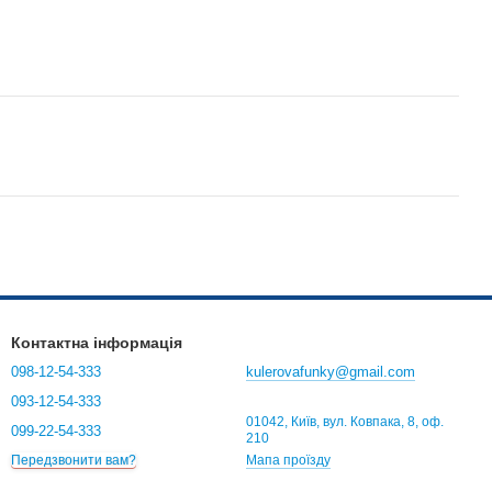
Контактна інформація
098-12-54-333
kulerovafunky@gmail.com
093-12-54-333
01042, Київ, вул. Ковпака, 8, оф.
099-22-54-333
210
Мапа проїзду
Передзвонити вам?