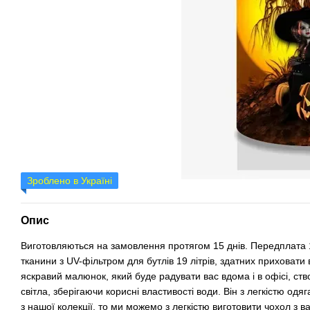
Зроблено в Україні
Опис
Виготовляються на замовлення протягом 15 днів. Передплата
тканини з UV-фільтром для бутлів 19 літрів, здатних приховат
яскравий малюнок, який буде радувати вас вдома і в офісі, ст
світла, зберігаючи корисні властивості води. Він з легкістю од
з нашої колекції, то ми можемо з легкістю виготовити чохол з