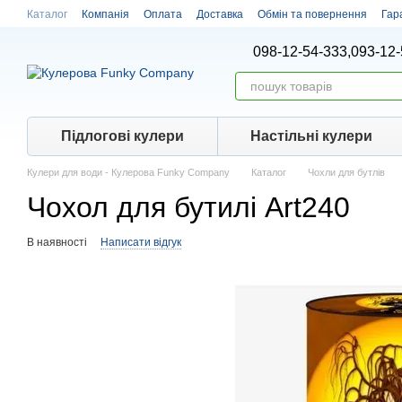
Перейти до основного контенту
Каталог
Компанія
Оплата
Доставка
Обмін та повернення
Гар
098-12-54-333,
093-12-
Підлогові кулери
Настiльнi кулери
Кулери для води - Кулерова Funky Company
Каталог
Чохли для бутлів
Чохол для бутилі Art240
В наявності
Написати відгук