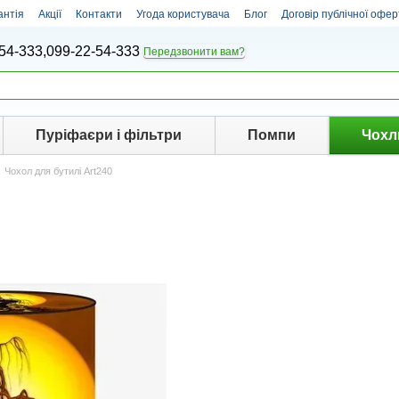
антія
Акції
Контакти
Угода користувача
Блог
Договір публічної офер
54-333,
099-22-54-333
Передзвонити вам?
Пуріфаєри і фільтри
Помпи
Чохл
Чохол для бутилі Art240