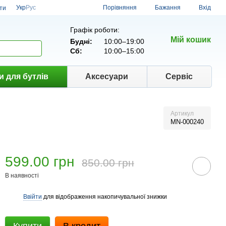
Порівняння
Укр
Рус
Бажання
Вхід
ти
Графік роботи:
Мій кошик
Будні:
10:00–19:00
Сб:
10:00–15:00
и для бутлів
Аксесуари
Сервіс
Артикул
MN-000240
599.00 грн
850.00 грн
В наявності
Ввійти
для відображення накопичувальної знижки
%