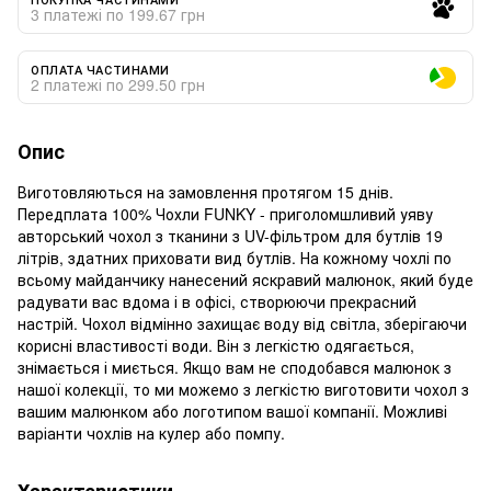
3 платежі по 199.67 грн
ОПЛАТА ЧАСТИНАМИ
2 платежі по 299.50 грн
Опис
Виготовляються на замовлення протягом 15 днів.
Передплата 100% Чохли FUNKY - приголомшливий уяву
авторський чохол з тканини з UV-фільтром для бутлів 19
літрів, здатних приховати вид бутлів. На кожному чохлі по
всьому майданчику нанесений яскравий малюнок, який буде
радувати вас вдома і в офісі, створюючи прекрасний
настрій. Чохол відмінно захищає воду від світла, зберігаючи
корисні властивості води. Він з легкістю одягається,
знімається і миється. Якщо вам не сподобався малюнок з
нашої колекції, то ми можемо з легкістю виготовити чохол з
вашим малюнком або логотипом вашої компанії. Можливі
варіанти чохлів на кулер або помпу.
Характеристики