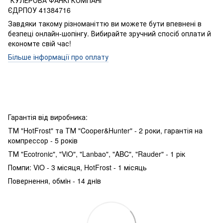
"КУЛЕРОВА ФАНКІ КОМПАНІ"
ЄДРПОУ 41384716
Завдяки такому різноманіттю ви можете бути впевнені в
безпеці онлайн-шопінгу. Вибирайте зручний спосіб оплати й
економте свій час!
Більше інформації про оплату
Гарантія від виробника:
ТМ "HotFrost" та ТМ "Cooper&Hunter" - 2 роки, гарантія на
компрессор - 5 років
ТМ "Ecotronic", "ViO", "Lanbao", "ABC", "Rauder" - 1 рік
Помпи: ViO - 3 місяця, HotFrost - 1 місяць
Повернення, обмiн - 14 днiв