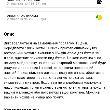
3 платежі по 199.67 грн
ОПЛАТА ЧАСТИНАМИ
2 платежі по 299.50 грн
Опис
Виготовляються на замовлення протягом 15 днів.
Передплата 100% Чохли FUNKY - приголомшливий уяву
авторський чохол з тканини з UV-фільтром для бутлів 19
літрів, здатних приховати вид бутлів. На кожному чохлі по
всьому майданчику нанесений яскравий малюнок, який буде
радувати вас вдома і в офісі, створюючи прекрасний
настрій. Чохол відмінно захищає воду від світла, зберігаючи
корисні властивості води. Він з легкістю одягається,
знімається і миється. Якщо вам не сподобався малюнок з
нашої колекції, то ми можемо з легкістю виготовити чохол з
вашим малюнком або логотипом вашої компанії. Можливі
варіанти чохлів на кулер або помпу.
Характеристики