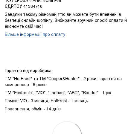
"КУЛЕРОВА ФАНКІ КОМПАНІ"
ЄДРПОУ 41384716
Завдяки такому різноманіттю ви можете бути впевнені в
безпеці онлайн-шопінгу. Вибирайте зручний спосіб оплати й
економте свій час!
Більше інформації про оплату
Гарантія від виробника:
ТМ "HotFrost" та ТМ "Cooper&Hunter" - 2 роки, гарантія на
компрессор - 5 років
ТМ "Ecotronic", "ViO", "Lanbao", "ABC", "Rauder" - 1 рік
Помпи: ViO - 3 місяця, HotFrost - 1 місяць
Повернення, обмiн - 14 днiв