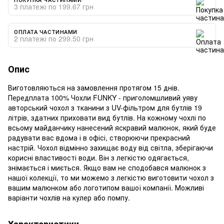
3 платежі по 199.67 грн
ОПЛАТА ЧАСТИНАМИ
2 платежі по 299.50 грн
Опис
Виготовляються на замовлення протягом 15 днів.
Передплата 100% Чохли FUNKY - приголомшливий уяву
авторський чохол з тканини з UV-фільтром для бутлів 19
літрів, здатних приховати вид бутлів. На кожному чохлі по
всьому майданчику нанесений яскравий малюнок, який буде
радувати вас вдома і в офісі, створюючи прекрасний
настрій. Чохол відмінно захищає воду від світла, зберігаючи
корисні властивості води. Він з легкістю одягається,
знімається і миється. Якщо вам не сподобався малюнок з
нашої колекції, то ми можемо з легкістю виготовити чохол з
вашим малюнком або логотипом вашої компанії. Можливі
варіанти чохлів на кулер або помпу.
Характеристики