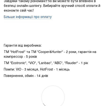
Завдяки такому різноманіттю ви можете бути впевнені в
безпеці онлайн-шопінгу. Вибирайте зручний спосіб оплати й
економте свій час!
Більше інформації про оплату
Гарантія від виробника:
ТМ "HotFrost" та ТМ "Cooper&Hunter" - 2 роки, гарантія на
компрессор - 5 років
ТМ "Ecotronic", "ViO", "Lanbao", "ABC", "Rauder" - 1 рік
Помпи: ViO - 3 місяця, HotFrost - 1 місяць
Повернення, обмiн - 14 днiв