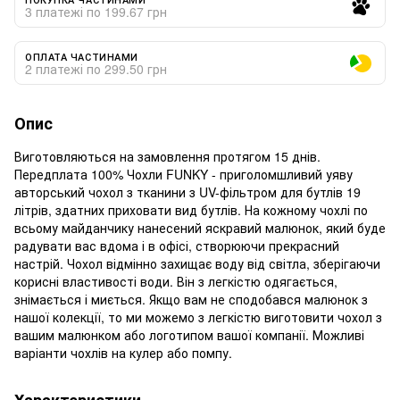
3 платежі по 199.67 грн
ОПЛАТА ЧАСТИНАМИ
2 платежі по 299.50 грн
Опис
Виготовляються на замовлення протягом 15 днів.
Передплата 100% Чохли FUNKY - приголомшливий уяву
авторський чохол з тканини з UV-фільтром для бутлів 19
літрів, здатних приховати вид бутлів. На кожному чохлі по
всьому майданчику нанесений яскравий малюнок, який буде
радувати вас вдома і в офісі, створюючи прекрасний
настрій. Чохол відмінно захищає воду від світла, зберігаючи
корисні властивості води. Він з легкістю одягається,
знімається і миється. Якщо вам не сподобався малюнок з
нашої колекції, то ми можемо з легкістю виготовити чохол з
вашим малюнком або логотипом вашої компанії. Можливі
варіанти чохлів на кулер або помпу.
Характеристики