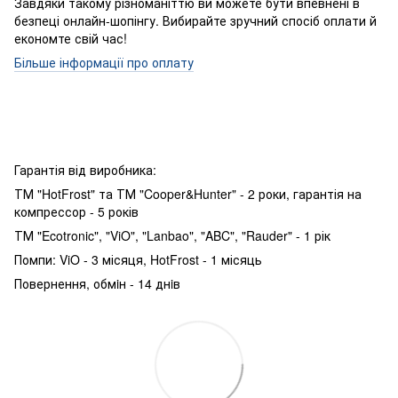
Завдяки такому різноманіттю ви можете бути впевнені в
безпеці онлайн-шопінгу. Вибирайте зручний спосіб оплати й
економте свій час!
Більше інформації про оплату
Гарантія від виробника:
ТМ "HotFrost" та ТМ "Cooper&Hunter" - 2 роки, гарантія на
компрессор - 5 років
ТМ "Ecotronic", "ViO", "Lanbao", "ABC", "Rauder" - 1 рік
Помпи: ViO - 3 місяця, HotFrost - 1 місяць
Повернення, обмiн - 14 днiв