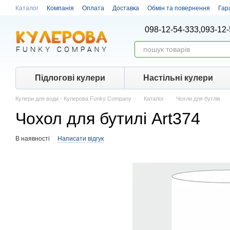
Перейти до основного контенту
Каталог
Компанія
Оплата
Доставка
Обмін та повернення
Гар
098-12-54-333,
093-12-
Підлогові кулери
Настiльнi кулери
Кулери для води - Кулерова Funky Company
Каталог
Чохли для бутлів
Чохол для бутилі Art374
В наявності
Написати відгук