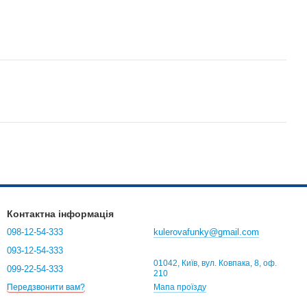
Контактна інформація
098-12-54-333
kulerovafunky@gmail.com
093-12-54-333
01042, Київ, вул. Ковпака, 8, оф.
099-22-54-333
210
Мапа проїзду
Передзвонити вам?