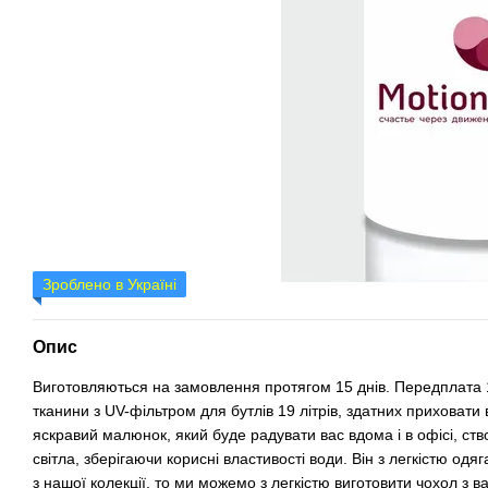
Зроблено в Україні
Опис
Виготовляються на замовлення протягом 15 днів. Передплата
тканини з UV-фільтром для бутлів 19 літрів, здатних приховат
яскравий малюнок, який буде радувати вас вдома і в офісі, ст
світла, зберігаючи корисні властивості води. Він з легкістю од
з нашої колекції, то ми можемо з легкістю виготовити чохол з