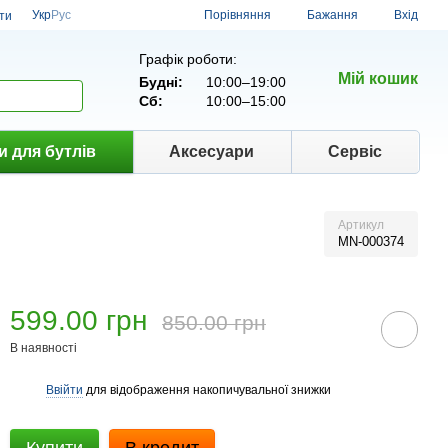
Порівняння
Укр
Рус
Бажання
Вхід
ти
Графік роботи:
Мій кошик
Будні:
10:00–19:00
Сб:
10:00–15:00
и для бутлів
Аксесуари
Сервіс
Артикул
MN-000374
599.00 грн
850.00 грн
В наявності
Ввійти
для відображення накопичувальної знижки
%