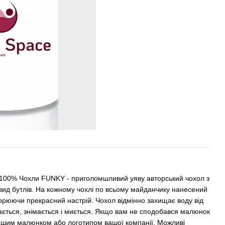
 100% Чохли FUNKY - приголомшливий уяву авторський чохол з
и вид бутлів. На кожному чохлі по всьому майданчику нанесений
ворюючи прекрасний настрій. Чохол відмінно захищає воду від
ягається, знімається і миється. Якщо вам не сподобався малюнок
 вашим малюнком або логотипом вашої компанії. Можливі