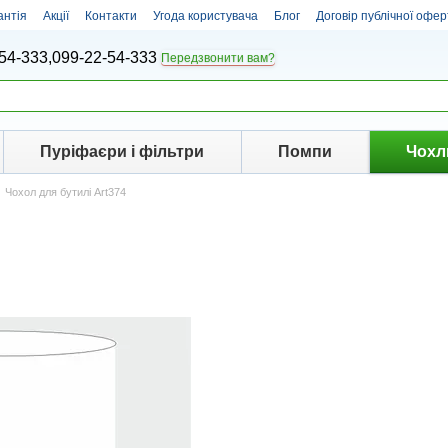
антія
Акції
Контакти
Угода користувача
Блог
Договір публічної офер
54-333,
099-22-54-333
Передзвонити вам?
Пуріфаєри і фільтри
Помпи
Чохл
Чохол для бутилі Art374