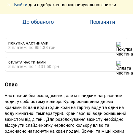
Ввійти
для відображення накопичувальної знижки
%
До обраного
Порівняти
ПОКУПКА ЧАСТИНАМИ
3 платежі по 954.33 грн
ОПЛАТА ЧАСТИНАМИ
2 платежі по 1 431.50 грн
Опис
Настільний без охолодження, але із швидким нагріванням
води, у сріблястому кольорі. Кулер оснащений двома
кранами подачі води (один кран на гарячу воду та один на
воду кімнатної температури). Кран гарячої води оснащений
захистом від дітей . Для розблокування захисту необхідно
відсунути слайд-кнопку червоного кольору вліво та
одночасно натиснути на кран подачі. Зручні та міцні крани