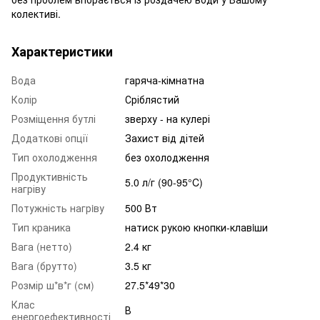
колективі.
Характеристики
Вода
гаряча-кімнатна
Колір
Сріблястий
Розміщення бутлі
зверху - на кулері
Додаткові опції
Захист від дітей
Тип охолодження
без охолодження
Продуктивність
5.0 л/г (90-95°C)
нагріву
Потужність нагрiву
500 Вт
Тип краника
натиск рукою кнопки-клавiши
Вага (нетто)
2.4 кг
Вага (брутто)
3.5 кг
Розмір ш*в*г (см)
27.5*49*30
Клас
В
енергоефективності