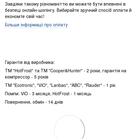
Завдяки такому різноманіттю ви можете бути впевнені в
безпеці онлайн-шопінгу. Вибирайте зручний спосіб оплати й
економте свій час!
Більше інформації про оплату
Гарантія від виробника:
ТМ "HotFrost" та ТМ "Cooper&Hunter" - 2 роки, гарантія на
компрессор - 5 років
ТМ "Ecotronic", "ViO", "Lanbao", "ABC", "Rauder" - 1 рік
Помпи: ViO - 3 місяця, HotFrost - 1 місяць
Повернення, обмiн - 14 днiв