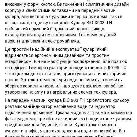
виконані у формі кнопок. Витончений і симпатичний дизайн
корпусу з хвилястими вставками на передній частині
кулера, впишеться в будь-який інтер'єр як вдома, так і в
офісі, школі, садочку і так далі. Куллер ВіО Х903-ТН
сріблястий відмінний бюджетний варіант, якщо
охолодження води не є важливим. Так само слушний
варіант для заміни електрочайника.
Це простий і надійний в експлуатації кулер, який
відрізняється ергономічним дизайном та простим
інтерфейсом. Він не має функції охолодження, але працює
на підігрів. Температура гарячої води становить 90-95 ° С,
чого цілком достатньо для приготування гарячих гарячих
напоїв. За такої температури вода не кипить, а значить
зберігає корисні мінерали, і, що дуже важливо, запобігає
утворенню накипу на нагрівальних елементах кулера.
На передній частині кулера ВіО 903 ТН сріблястого кольору
розташовані індикатор нагрівання води та індикатор
підключення до мережі. Цікава модель з трьома кранами (за
фактом двома, третій не активний тут) води стане чудовим
придбанням для будинку, школи. Кулер також можна
купувати в офіс, якщо охолодження води не потрібне. Він
без проблем впорається із роздачею води у Вашому