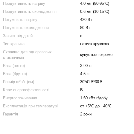
Продуктивність нагріву
4.0 л/г (90-95°C)
Продуктивність охолодження
0.6 л/г (10-15°C)
Потужність нагрiву
420 Вт
Потужність охолодження
80 Вт
Захист від дітей
є
Тип краника
натиск кружкою
Сховище для одноразових
купується окремо
стаканчиків
Вага (нетто)
3.90 кг
Вага (брутто)
4.5 кг
Розмір ш*в*г (см)
30*41.5*30.5
Клас енергоефективності
В
Енергоспоживання
1.60 кВт г/добу
Експлуатація при температурі
от +5°C до +40°C
Гарантія
2 роки