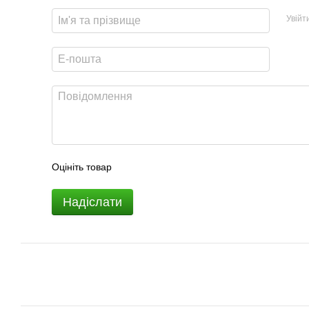
Увійт
Оцініть товар
Надіслати