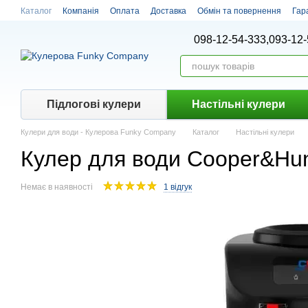
Перейти до основного контенту
Каталог
Компанія
Оплата
Доставка
Обмін та повернення
Гар
098-12-54-333,
093-12-
Підлогові кулери
Настiльнi кулери
Кулери для води - Кулерова Funky Company
Каталог
Настiльнi кулери
Кулер для води Cooper&Hu
Немає в наявності
1 відгук