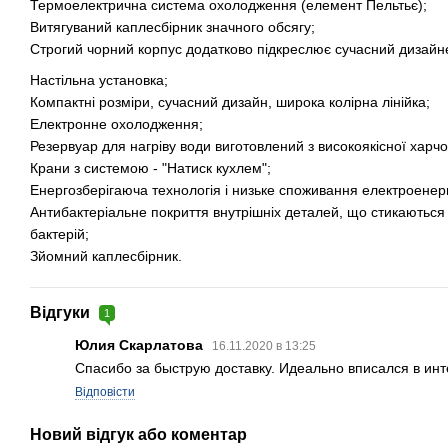
Термоелектрична система охолодження (елемент Пельтьє);
Витягуваний каплесбірник значного обсягу;
Строгий чорний корпус додатково підкреслює сучасний дизайн
Настільна установка;
Компактні розміри, сучасний дизайн, широка колірна лінійка;
Електронне охолодження;
Резервуар для нагріву води виготовлений з високоякісної харчо
Крани з системою - "Натиск кухлем";
Енергозберігаюча технологія і низьке споживання електроенерг
Антибактеріальне покриття внутрішніх деталей, що стикаються
бактерій;
Зйомний каплесбірник.
Відгуки
1
Юлия Скарлатова
16.11.2020 в 13:25
Спасибо за быструю доставку. Идеально вписался в ин
Відповісти
Новий відгук або коментар