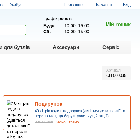
Порівняння
Укр
Рус
Бажання
Вхід
ти
Графік роботи:
Мій кошик
Будні:
10:00–19:00
Сб:
10:00–15:00
и для бутлів
Аксесуари
Сервіс
Артикул
CH-000035
Подарунок
40 літрів води в подарунок (дивіться деталі акції та
перелік міст, що беруть участь у цій акції )
300.00 грн
безкоштовно