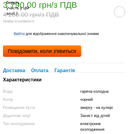
3 790.00 грн/з ПДВ
4 200.00 грн/з ПДВ
Немає в наявності
Ввійти
для відображення накопичувальної знижки
%
Повідомити, коли з'явиться
Доставка
Оплата
Гарантія
Характеристики
Вода
гаряча-холодна
Колір
чорний
Розміщення бутлі
зверху - на кулері
Додаткові опції
Захист від дітей
Тип охолодження
електронне
охолодження