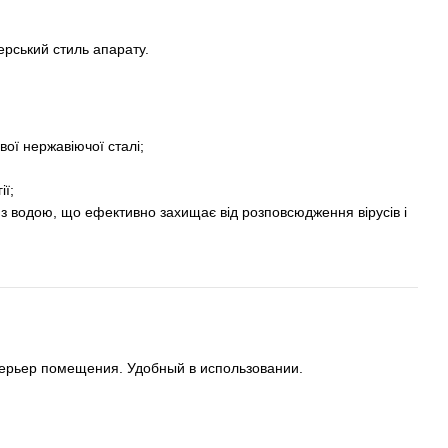
ерський стиль апарату.
вої нержавіючої сталі;
ії;
 з водою, що ефективно захищає від розповсюдження вірусів і
терьер помещения. Удобный в использовании.