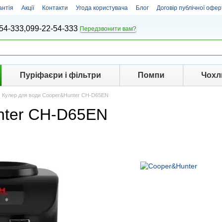
антія
Акції
Контакти
Угода користувача
Блог
Договір публічної офер
54-333,
099-22-54-333
Передзвонити вам?
Пуріфаєри і фільтри
Помпи
Чохл
Кулер для води Cooper&Hunter CH-D65EN
nter CH-D65EN