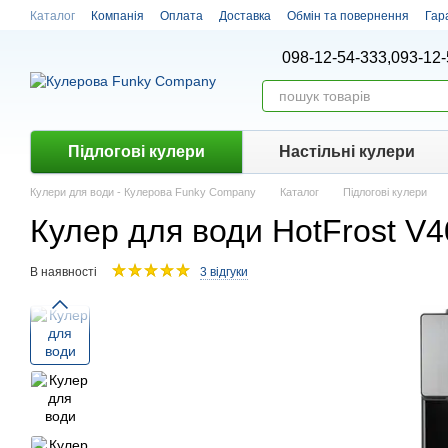
Перейти до основного контенту
Каталог
Компанія
Оплата
Доставка
Обмін та повернення
Гар
098-12-54-333,
093-12-
Підлогові кулери
Настiльнi кулери
Кулери для води - Кулерова Funky Company
Каталог
Підлогові кулери
Кулер для води HotFrost V
В наявності
3 відгуки