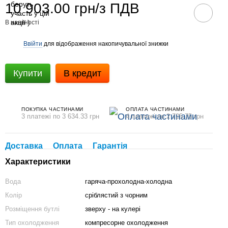
10 903.00 грн/з ПДВ
В наявності
Ввійти
для відображення накопичувальної знижки
%
Купити
В кредит
ПОКУПКА ЧАСТИНАМИ
ОПЛАТА ЧАСТИНАМИ
3 платежі по 3 634.33 грн
4 платежі по 2 725.75 грн
Доставка
Оплата
Гарантія
Характеристики
збереження 

Вода
гаряча-прохолодна-холодна
Колір
сріблястий з чорним
Розміщення бутлі
зверху - на кулері
Тип охолодження
компресорне охолодження