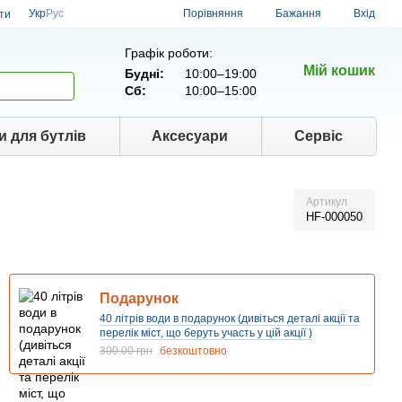
Порівняння
Укр
Рус
Бажання
Вхід
ти
Графік роботи:
Мій кошик
Будні:
10:00–19:00
Сб:
10:00–15:00
и для бутлів
Аксесуари
Сервіс
Артикул
HF-000050
Подарунок
40 літрів води в подарунок (дивіться деталі акції та
перелік міст, що беруть участь у цій акції )
300.00 грн
безкоштовно