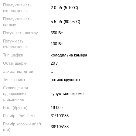
Продуктивність
2.0 л/г (5-10°C)
охолодження
Продуктивність
5.5 л/г (90-95°C)
нагріву
Потужність нагрiву
650 Вт
Потужність
100 Вт
охолодження
Тип шафки
холодильна камера
Об'єм шафки
20 л
Захист від дітей
є
Тип краника
натиск кружкою
Сховище для
одноразових
купується окремо
стаканчиків
Вага (брутто)
19.00 кг
Розмір ш*в*г (см)
31*100*35
Розмір коробки ш*в*г
36*105*38
(см)