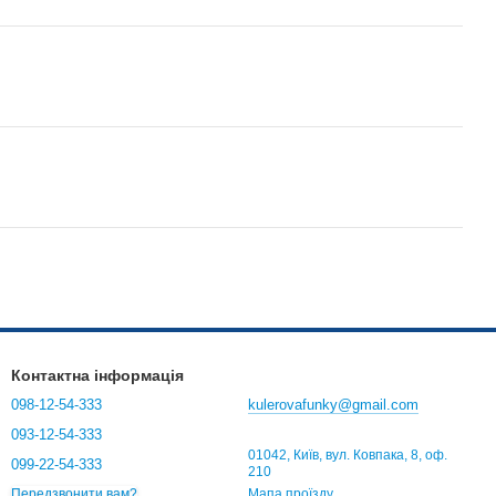
Контактна інформація
098-12-54-333
kulerovafunky@gmail.com
093-12-54-333
01042, Київ, вул. Ковпака, 8, оф.
099-22-54-333
210
Мапа проїзду
Передзвонити вам?