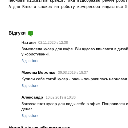
Неонова підсвітка кранів, яка відображає режим робот
Відгуки
3
Наталя
02.11.2020 в 12:38
Замовляла кулер для кафе. Він чудово вписався в дизайн
у користуванні.
Відповісти
Максим Воронко
30.03.2019 в 18:37
Купили себе такой кулер - очень понравилась неоновая 
Відповісти
Александр
10.02.2019 в 10:36
Заказал этот кулер для воды себе в офис. Понравился с
денег.
Відповісти
Новий відгук або коментар