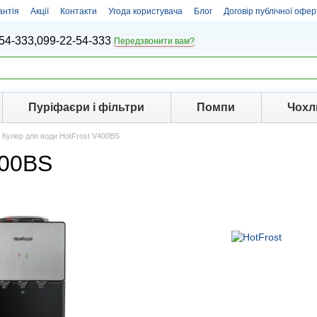
антія
Акції
Контакти
Угода користувача
Блог
Договір публічної офер
54-333,
099-22-54-333
Передзвонити вам?
Пуріфаєри і фільтри
Помпи
Чохл
Кулер для води HotFrost V400BS
400BS