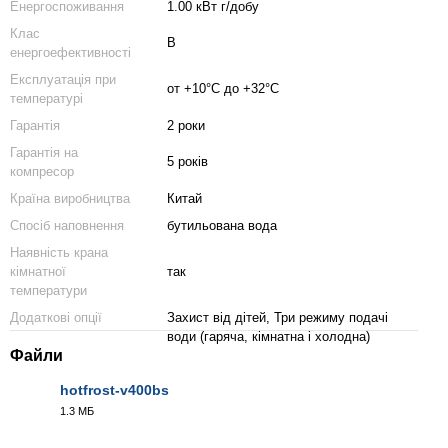
Енергоспоживання
1.00 кВт г/добу
Клас
В
енергоефективності
Експлуатація при
от +10°C до +32°C
температурі
Гарантія
2 роки
Гарантія на
5 рокiв
компресор
Країна виробництва
Китай
Спосіб наповнення
бутильована вода
Наявність крана
кімнатної
так
температури
Додаткові опції
Захист від дітей, Три режиму подачі
води (гаряча, кімнатна і холодна)
Файли
hotfrost-v400bs
1.3 МБ
PDF