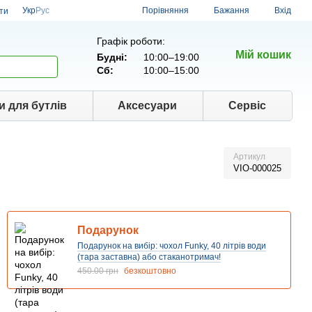
Порівняння
Укр
Рус
Бажання
Вхід
ти
Графік роботи:
Мій кошик
Будні:
10:00–19:00
Сб:
10:00–15:00
и для бутлів
Аксесуари
Сервіс
Артикул
VIO-000025
Подарунок
Подарунок на вибір: чохол Funky, 40 літрів води
(тара заставна) або стаканотримач!
450.00 грн
безкоштовно