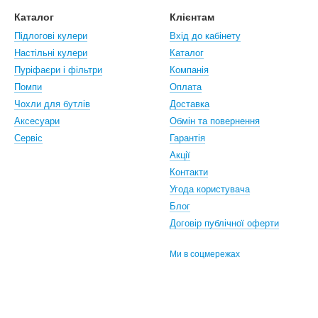
Каталог
Клієнтам
Підлогові кулери
Вхід до кабінету
Настiльнi кулери
Каталог
Пуріфаєри і фільтри
Компанія
Помпи
Оплата
Чохли для бутлів
Доставка
Аксесуари
Обмін та повернення
Сервіс
Гарантія
Акції
Контакти
Угода користувача
Блог
Договір публічної оферти
Ми в соцмережах