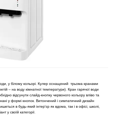
оди, у білому кольорі. Кулер оснащений трьома кранами
ретій – на воду кімнатної температури). Кран гарячої води
бхідно відсунути слайд-кнопку червоного кольору вліво та
конані у формі кнопок. Витончений і симпатичний дизайн
шеться в будь-який інтер'єр як вдома, так і в офісі, школі,
нт у своїй категорії.