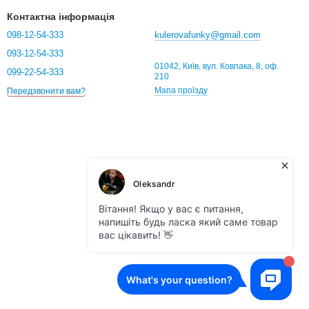
Контактна інформація
098-12-54-333
kulerovafunky@gmail.com
093-12-54-333
01042, Київ, вул. Ковпака, 8, оф.
099-22-54-333
210
Мапа проїзду
Передзвонити вам?