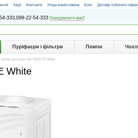
антія
Акції
Контакти
Угода користувача
Блог
Договір публічної офер
54-333,
099-22-54-333
Передзвонити вам?
Пуріфаєри і фільтри
Помпи
Чохл
Кулер для води ViO X903-TE White
E White