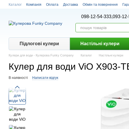
Перейти до основного контенту
Каталог
Компанія
Оплата
Доставка
Обмін та повернення
Гар
098-12-54-333,
093-12-
Підлогові кулери
Настiльнi кулери
Кулери для води - Кулерова Funky Company
Каталог
Настiльнi кулери
Кулер для води ViO X903-T
В наявності
Написати відгук