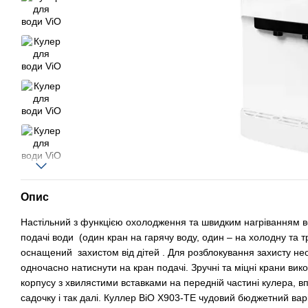
Опис
Настільний з функцією охолодження та швидким нагріванням в
подачі води (один кран на гарячу воду, один – на холодну та т
оснащений захистом від дітей . Для розблокування захисту нео
одночасно натиснути на кран подачі. Зручні та міцні крани ви
корпусу з хвилястими вставками на передній частині кулера, впи
садочку і так далі. Куллер ВіО Х903-ТЕ чудовий бюджетний варіа