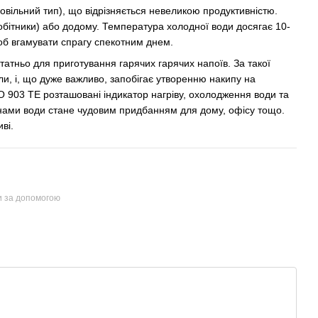
вільний тип), що відрізняється невеликою продуктивністю.
обітники) або додому. Температура холодної води досягає 10-
щоб вгамувати спрагу спекотним днем.
татньо для приготування гарячих гарячих напоїв. За такої
ли, і, що дуже важливо, запобігає утворенню накипу на
О 903 ТЕ розташовані індикатор нагріву, охолодження води та
анами води стане чудовим придбанням для дому, офісу тощо.
ві.
и за допомогою