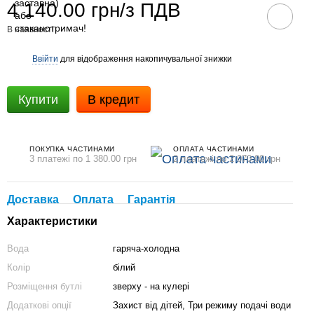
4 140.00 грн/з ПДВ
В наявності
Ввійти
для відображення накопичувальної знижки
%
Купити
В кредит
ПОКУПКА ЧАСТИНАМИ
ОПЛАТА ЧАСТИНАМИ
3 платежі по 1 380.00 грн
2 платежі по 2 070.00 грн
Доставка
Оплата
Гарантія
Характеристики
Вода
гаряча-холодна
Колір
білий
Розміщення бутлі
зверху - на кулері
Додаткові опції
Захист від дітей, Три режиму подачі води