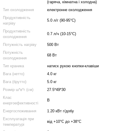
(гаряча, кімнатна і холодна)
Тип охолодження
електронне охолодження
Продуктивність
5.0 л/г (90-95°C)
нагріву
Продуктивність
0.7 л/ч (10-15°C)
охолодження
Потужність нагрiву
500 Вт
Потужність
68 Вт
охолодження
Тип краника
натиск рукою кнопки-клавiши
Вага (нетто)
4.0 кг
Вага (брутто)
5.0 кг
Розмір ш*в*г (см)
27.5*49*30
Клас
В
енергоефективності
Енергоспоживання
1.20 кВт г/добу
Експлуатація при
від +10°C до +38°C
температурі