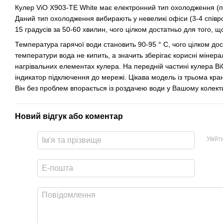
Кулер ViO X903-TE White має електронний тип охолодження (по
Даний тип охолодження вибирають у невеликі офіси (3-4 співр
15 градусів за 50-60 хвилин, чого цілком достатньо для того, 
Температура гарячої води становить 90-95 ° С, чого цілком дос
температури вода не кипить, а значить зберігає корисні мінера
нагрівальних елементах кулера. На передній частині кулера Ві
індикатор підключення до мережі. Цікава модель із трьома кр
Він без проблем впорається із роздачею води у Вашому колекти
Новий відгук або коментар
Увійт