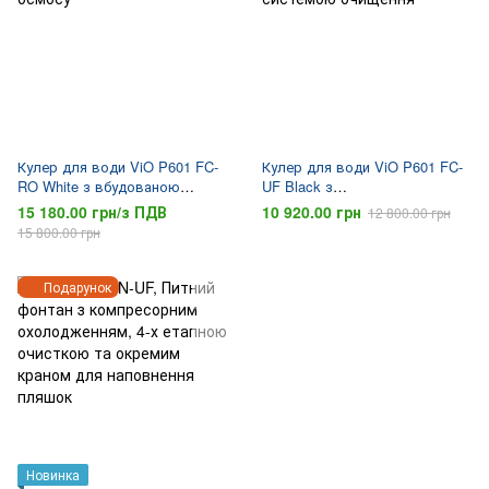
Кулер для води ViO P601 FC-
Кулер для води ViO P601 FC-
RO White з вбудованою
UF Black з
системою зворотного осмосу
ультрафільтраційною
15 180.00 грн/з ПДВ
10 920.00 грн
12 800.00 грн
системою очищення
15 800.00 грн
Подарунок
Новинка