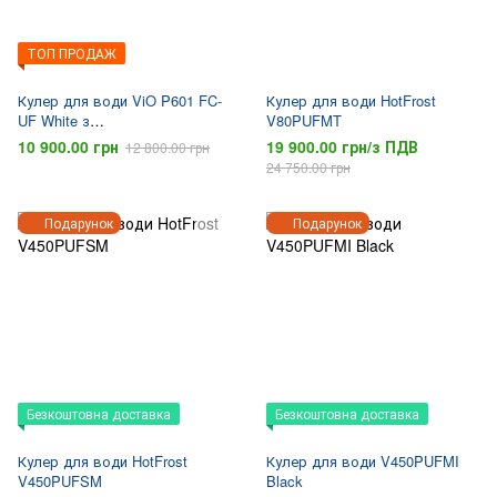
ТОП ПРОДАЖ
Кулер для води ViO P601 FC-
Кулер для води HotFrost
UF White з
V80PUFMT
ультрафільтраційною
10 900.00 грн
19 900.00 грн/з ПДВ
12 800.00 грн
системою очищення
24 750.00 грн
Подарунок
Подарунок
Безкоштовна доставка
Безкоштовна доставка
Кулер для води HotFrost
Кулер для води V450PUFMI
V450PUFSM
Black