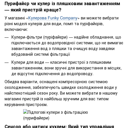
Пурифайєр чи кулер із пляшковим завантаженням
— який пристрій краще?
У магазині «
Кулерова Funky Company
» ви можете вибрати
різні моделі кулерів для води, помп та пуріфайєрів,
включаючи:
Кулери-фільтри (пуріфайєри) — надійне обладнання, що
підключається до водопровідної системи, що не вимагає
завантаження вод з пляшки та очищує воду завдяки
вбудованій системі фільтрації
Кулери для води — класичні пристрої з пляшковим
завантаженням, вони зручні для використання в місцях,
де відсутнє підключення до водопроводу.
Обидва варіанти, оснащені компресорною системою
охолодження, забезпечують швидке охолодження води у
найспекотніший сезон року. Ви можете вибрати в нашому
магазині пристрій із найбільш зручним для вас типом
керування пристроєм.
Сенсор або натиск кухлем: Який тип управління