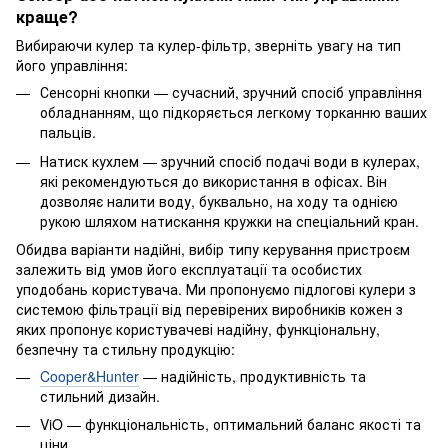
краще?
Вибираючи кулер та кулер-фільтр, зверніть увагу на тип
його управління:
Сенсорні кнопки — сучасний, зручний спосіб управління
обладнанням, що підкоряється легкому торканню ваших
пальців.
Натиск кухлем — зручний спосіб подачі води в кулерах,
які рекомендуються до використання в офісах. Він
дозволяє налити воду, буквально, на ходу та однією
рукою шляхом натискання кружки на спеціальний кран.
Обидва варіанти надійні, вибір типу керування пристроєм
залежить від умов його експлуатації та особистих
уподобань користувача. Ми пропонуємо підлогові кулери з
системою фільтрації від перевірених виробників кожен з
яких пропонує користувачеві надійну, функціональну,
безпечну та стильну продукцію:
Cooper&Hunter
— надійність, продуктивність та
стильний дизайн.
ViO — функціональність, оптимальний баланс якості та
ціни.