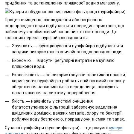
придбання та встановлення пляшкової води з магазину.
Процес очищення, охолодження або нагрівання
водопровідної води відбувається всередині пристрою, що
забезпечує необмежений запас чистої питної води. До
головних переваг пуріфайєрів відносять:
Зручність — функціонування пуріфайєра відбувається
завдяки використанню звичайної водопровідної води.
Економію — відсутні регулярні витрати на купівлю
пляшкової води.
Екологічність — не використовуючи пластикові пляшки,
користувачі пуріфайєрів роблять свій вагомий внесок у
збереження навколишнього середовища, знижують
навантаження на систему перероблення.
Якість — наявність у системі очищення
багатоступеневої фільтрації забезпечує видалення
шкідливих домішок, важких металів, хлору та бактерії,
роблячи воду безпечною, покращуючи її смак та запах.
Сучасні пуріфайєри (кулери-фільтри) — це розумні
кулери
для води
, в яких вдало поєднані функції класичного