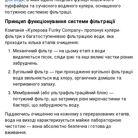
пуріфайєра та сучасного водяного кулера, оснащеного
потужною системою фільтрації.
Принцип функціонування системи фільтрації
Компанія «Кулерова Funky Company» пропонує кулери-
фільтри з багатоступеневою фільтрацією води, яка
проходить кілька етапів очищення:
Механічний фільтр — на цьому етапі з води
видаляється пісок, сліди іржі та інші великі частки різних
забруднень.
Вугільний фільтр — при проходженні вугільної фільтрації
вода звільняється від хлору, органічних домішок та
неприємного запаху.
Мембранний (або ультрафільтраційний блок) —
потужний фільтр, що затримує різні мікрочастинки та
бактерії, що забруднюють воду.
Піддаючись очищенню на кожному з перерахованих етапів,
вода на виході характеризується майже лабораторною
чистотою — вона абсолютно безпечна і готова до
вживання.