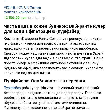
ViO F88-FCN-UF, Питний
фонтан з компресорним
охолодженням, 4-х етапною
13 500.00 грн
15 000.00 грн
очисткою та окремим краном
для наповнення пляшок
Чиста вода в кожен будинок: Вибирайте кулер
для води з фільтрацією (пуріфайєр)
Компанія «Кулерова Funky Company» пропонує до покупки
пуріфайєри, кулери для води, фільтри та аксесуари від
найкращих у світі та перевірених практикою виробників.
Сьогодні кожен наш клієнт має можливість
купити в Україні
підлоговий кулер для води з системою фільтрації
. Це не
просто кулер, а ефективна автономна станція у вашому
будинку чи офісі, яка забезпечить вас смачною, чистою та
корисною водою для пиття.
Пуріфайєри: Особливості та переваги
Пуріфайєр
(або кулер-фільтр) — сучасний пристрій, який
безпосередньо підключається до водопроводу. Головною
особливістю такого обладнання є наявність конструкції
вбудованої багатоступеневої системи очищення.
Функціонування класичного пуріфайєра не вимагає