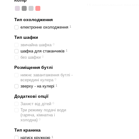
Колір
Ці пристосування предста
підлогові кулери з елек
приладів.
Тип охолодження
електронне охолодження
1
Переваги даних прис
Тип шафки
Маркетологи нашого інте
звичайна шафка
0
дозволяє гарантувати їх 
шафка для стаканчиків
1
купити недорого від таких
без шафки
0
попитом користуються н
вибирають для кафе, офіс
Розміщення бутлі
нижнє завантаження бутлі -
Характеристики куле
всередині кулера
0
У цих установок
бутель
вс
зверху - на кулері
1
офісів з респектабельним
Додаткові опції
зазвичай знаходяться вни
Захист від дітей
0
Рукою;
Три режиму подачі води
(гаряча, кімнатна і
кухлем;
холодна)
0
За допомогою кнопки
Тип краника
Кнопка може бути сенсорн
натиск кружкою
1