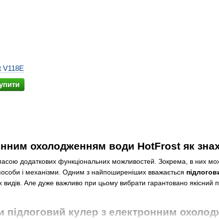
t V118E
упити
онним охолодженням води HotFrost як знах
 масою додаткових функціональних можливостей. Зокрема, в них мож
способи і механізми. Одним з найпоширеніших вважається
підлогов
 видів. Але дуже важливо при цьому вибрати гарантовано якісний пр
и підлоговий кулер з електронним охолод