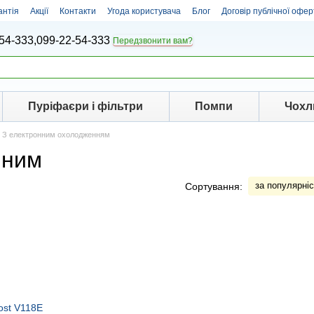
антія
Акції
Контакти
Угода користувача
Блог
Договір публічної офер
54-333,
099-22-54-333
Передзвонити вам?
Пуріфаєри і фільтри
Помпи
Чохл
З електронним охолодженням
нним
за популярні
Сортування: