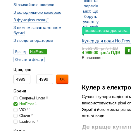
Зi звичайною шафою
З холодильною камерою
З функцією газації
З нижнiм завантаженням
Безкоштовна доставка
бутилi
З льодогенератором
Кулер для води HotFros
5 563.00 грн/з ПДВ
К
Бренд:
HotFrost
4 999.00 грн/з ПДВ
В наявності
Очистити фільтр
Ціна, грн
Від Ціна, грн
До Ціна, грн
ОК
Кулер з електр
Бренд
Сучасні кулери наділені
Cooper&Hunter
8
використовуються різні 
HotFrost
1
Україні
його можна різних
ViO
10
Clover
2
питної води.
Ecotronic
7
Де краще купит