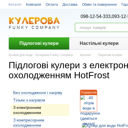
Перейти до основного контенту
Каталог
Компанія
Оплата
Доставка
Обмін та повернення
Гар
098-12-54-333,
093-12-
Підлогові кулери
Настiльнi кулери
Кулери для води - Кулерова Funky Company
Каталог
Підлогові кулери
Підлогові кулери з електро
охолодженням HotFrost
Без охолодження і нагріву
Подарунок
Тiльки з нагрiвом
З електронним
охолодженням
З компресорним
охолодженням