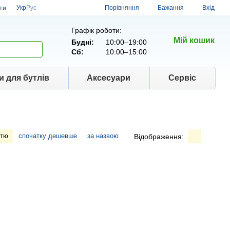
Порівняння
Укр
Рус
Бажання
Вхід
ти
Графік роботи:
Мій кошик
Будні:
10:00–19:00
Сб:
10:00–15:00
и для бутлів
Аксесуари
Сервіс
стю
спочатку дешевше
за назвою
Відображення: