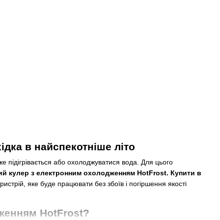
ідка в найспекотніше літо
е підігрівається або охолоджуватися вода. Для цього
ий кулер з електронним охолодженням HotFrost. Купити в
истрій, яке буде працювати без збоїв і погіршення якості
женням HotFrost?