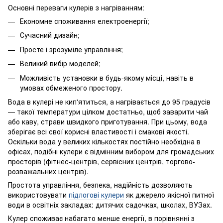
Основні переваги кулерів з нагріванням:
Економне споживання електроенергії;
Сучасний дизайн;
Просте і зрозуміле управління;
Великий вибір моделей;
Можливість установки в будь-якому місці, навіть в
умовах обмеженого простору.
Вода в кулері не кип'ятиться, а нагрівається до 95 градусів
— такої температури цілком достатньо, щоб заварити чай
або каву, страви швидкого приготування. При цьому, вода
зберігає всі свої корисні властивості і смакові якості.
Оскільки вода у великих кількостях постійно необхідна в
офісах, подібні кулери є відмінним вибором для громадських
просторів (фітнес-центрів, сервісних центрів, торгово-
розважальних центрів).
Простота управління, безпека, надійність дозволяють
використовувати
підлогові кулери
як джерело якісної питної
води в освітніх закладах: дитячих садочках, школах, ВУЗах.
Кулер споживає набагато менше енергії, в порівнянні з