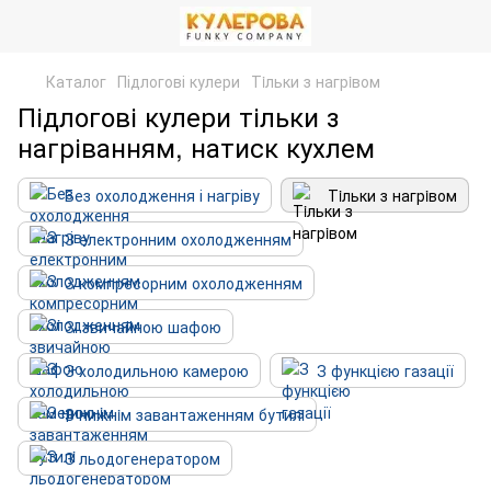
Каталог
Підлогові кулери
Тiльки з нагрiвом
Підлогові кулери тільки з
нагріванням, натиск кухлем
Без охолодження і нагріву
Тiльки з нагрiвом
З електронним охолодженням
З компресорним охолодженням
Зi звичайною шафою
З холодильною камерою
З функцією газації
З нижнiм завантаженням бутилi
З льодогенератором