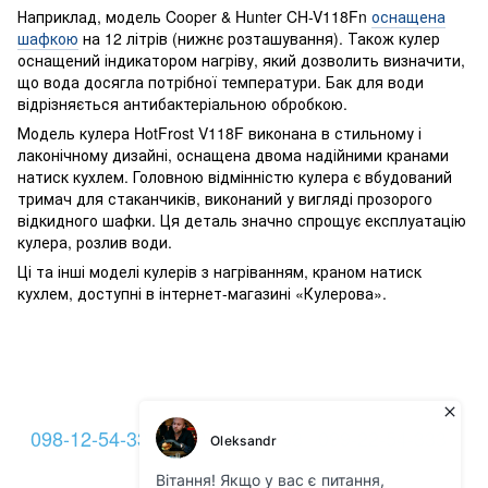
Наприклад, модель Cooper & Hunter CH-V118Fn
оснащена
шафкою
на 12 літрів (нижнє розташування). Також кулер
оснащений індикатором нагріву, який дозволить визначити,
що вода досягла потрібної температури. Бак для води
відрізняється антибактеріальною обробкою.
Модель кулера HotFrost V118F виконана в стильному і
лаконічному дизайні, оснащена двома надійними кранами
натиск кухлем. Головною відмінністю кулера є вбудований
тримач для стаканчиків, виконаний у вигляді прозорого
відкидного шафки. Ця деталь значно спрощує експлуатацію
кулера, розлив води.
Ці та інші моделі кулерів з нагріванням, краном натиск
кухлем, доступні в інтернет-магазині «Кулерова».
098-12-54-333
093-12-54-333
099-22-54-333
Контакти