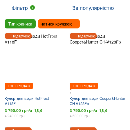
Фільтр
За популярністю
1
Тип краника
натиск кружкою
Подарунок
Подарунок
ТОП ПРОДАЖ
ТОП ПРОДАЖ
1
Кулер для води HotFrost
Кулер для води Cooper&Hunter
V118F
CH-V128Fb
3 790.00 грн/з ПДВ
3 790.00 грн/з ПДВ
4 240.00 грн
4 600.00 грн