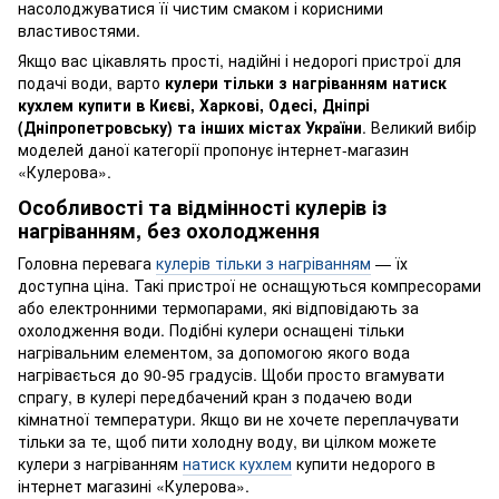
насолоджуватися її чистим смаком і корисними
властивостями.
Якщо вас цікавлять прості, надійні і недорогі пристрої для
подачі води, варто
кулери тільки з нагріванням натиск
кухлем купити в Києві, Харкові, Одесі, Дніпрі
(Дніпропетровську) та інших містах України
. Великий вибір
моделей даної категорії пропонує інтернет-магазин
«Кулерова».
Особливості та відмінності кулерів із
нагріванням, без охолодження
Головна перевага
кулерів тільки з нагріванням
— їх
доступна ціна. Такі пристрої не оснащуються компресорами
або електронними термопарами, які відповідають за
охолодження води. Подібні кулери оснащені тільки
нагрівальним елементом, за допомогою якого вода
нагрівається до 90-95 градусів. Щоби просто вгамувати
спрагу, в кулері передбачений кран з подачею води
кімнатної температури. Якщо ви не хочете переплачувати
тільки за те, щоб пити холодну воду, ви цілком можете
кулери з нагріванням
натиск кухлем
купити недорого в
інтернет магазині «Кулерова».