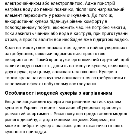
електрочайником або електроплитою. Адже пристрій
нагріває воду до певної позначки, після чого нагрівальний
елемент переходить у режим очікування. До того ж,
використання кулера підвищує рівень комфорту в
повсякденному побуті, економить час. Не потрібно чекати,
поки закипить чайник або вода в каструлі, при приготуванні
страв, а просто залити все необхідне вже підігрітою водою.
Кран натиск кухлем вважається одним з найпопулярніших і
затребуваних, оскільки відрізняється простотою
використання. Такий кран дуже ергономічний і зручний: щоб
налити воду в ємність, досить натиснути кухлем, склянкою,
друга рука, при цьому, залишається вільною. Кулери з
типом крана натиск кухлем залишаються затребуваними в
невеликих офісах і побутовому застосуванні.
Особливості моделей кулерів з нагріванням
Якщо ви зацікавлені кулери з нагріванням натиск кухлем
купити в Україні, інтернет-магазин «Кулерова» пропонує
розмаїтий асортимент. Увазі покупців представлені моделі
різного дизайну, з додатковими опціями. Зокрема, ви
можете вибрати кулер з шафкою для стаканчиків і іншого
кухонного приладдя.