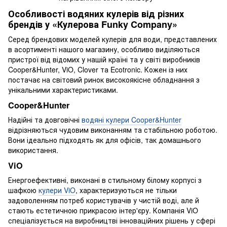
Особливості водяних кулерів від різних
брендів у «Кулерова Funky Company»
Серед брендових моделей кулерів для води, представлених
в асортименті нашого магазину, особливо виділяються
пристрої від відомих у нашій країні та у світі виробників
Cooper&Hunter, ViO, Clover та Ecotronic. Кожен із них
постачає на світовий ринок високоякісне обладнання з
унікальними характеристиками.
Cooper&Hunter
Надійні та довговічні
водяні кулери Cooper&Hunter
відрізняються чудовим виконанням та стабільною роботою.
Вони ідеально підходять як для офісів, так домашнього
використання.
ViO
Енергоефективні, виконані в стильному білому корпусі з
шафкою
кулери ViO
, характеризуються не тільки
задоволенням потреб користувачів у чистій воді, але й
стають естетичною прикрасою інтер'єру. Компанія ViO
спеціалізується на виробництві інноваційних рішень у сфері