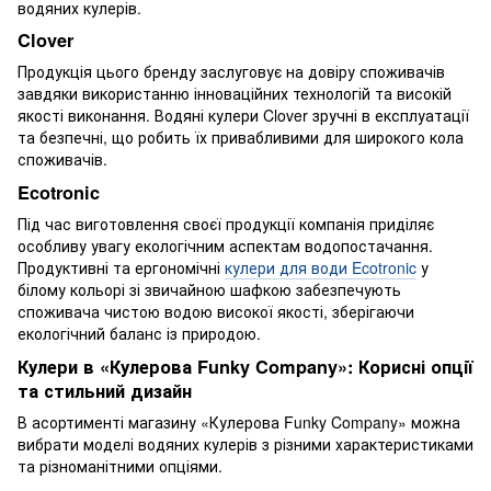
водяних кулерів.
Clover
Продукція цього бренду заслуговує на довіру споживачів
завдяки використанню інноваційних технологій та високій
якості виконання. Водяні кулери Clover зручні в експлуатації
та безпечні, що робить їх привабливими для широкого кола
споживачів.
Ecotronic
Під час виготовлення своєї продукції компанія приділяє
особливу увагу екологічним аспектам водопостачання.
Продуктивні та ергономічні
кулери для води Ecotronic
у
білому кольорі зі звичайною шафкою забезпечують
споживача чистою водою високої якості, зберігаючи
екологічний баланс із природою.
Кулери в «Кулерова Funky Company»: Корисні опції
та стильний дизайн
В асортименті магазину «Кулерова Funky Company» можна
вибрати моделі водяних кулерів з різними характеристиками
та різноманітними опціями.