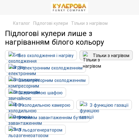
Каталог
Підлогові кулери
Тiльки з нагрiвом
Підлогові кулери лише з
нагріванням білого кольору
Без охолодження і нагріву
Тiльки з нагрiвом
З електронним охолодженням
З компресорним охолодженням
Зi звичайною шафою
З холодильною камерою
З функцією газації
З нижнiм завантаженням бутилi
З льодогенератором