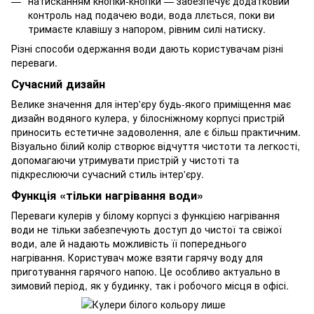
натисканням кнопки-кнопки — забезпечує додатковий
контроль над подачею води, вода ллється, поки ви
тримаєте клавішу з напором, рівним силі натиску.
Різні способи одержання води дають користувачам різні
переваги.
Сучасний дизайн
Велике значення для інтер'єру будь-якого приміщення має
дизайн водяного кулера, у білосніжному корпусі пристрій
приносить естетичне задоволення, але є більш практичним.
Візуально білий колір створює відчуття чистоти та легкості,
допомагаючи утримувати пристрій у чистоті та
підкреслюючи сучасний стиль інтер'єру.
Функція «тільки нагрівання води»
Переваги кулерів у білому корпусі з функцією нагрівання
води не тільки забезпечують доступ до чистої та свіжої
води, але й надають можливість її попереднього
нагрівання. Користувач може взяти гарячу воду для
приготування гарячого напою. Це особливо актуально в
зимовий період, як у будинку, так і робочого місця в офісі.