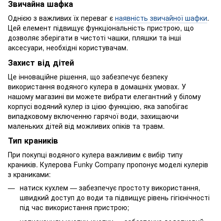
Звичайна шафка
Однією з важливих їх переваг є
наявність звичайної шафки
.
Цей елемент підвищує функціональність пристрою, що
дозволяє зберігати в чистоті чашки, пляшки та інші
аксесуари, необхідні користувачам.
Захист від дітей
Це інноваційне рішення, що забезпечує безпеку
використання водяного кулера в домашніх умовах. У
нашому магазині ви можете вибрати елегантний у білому
корпусі водяний кулер із цією функцією, яка запобігає
випадковому включенню гарячої води, захищаючи
маленьких дітей від можливих опіків та травм.
Тип краників
При покупці водяного кулера важливим є вибір типу
краників. Кулерова Funky Company пропонує моделі кулерів
з краниками:
натиск кухлем — забезпечує простоту використання,
швидкий доступ до води та підвищує рівень гігієнічності
під час використання пристрою;