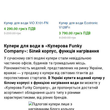
Кулер для води ViO X101-FN
Кулер для води Ecotronic
V128Fn
4 290.00 грн/з ПДВ
3 790.00 грн/з ПДВ
5 200.00 грн
4 240.00 грн
Кулери для води в «Кулерова Funky
Company»: Білий корпус, функція нагрівання
У сучасному світі водяні кулери стали невіддільною
частиною офісів, будинків та громадських місць.
Різноманітність моделей, представлених на ринку України,
вражає — у продажу є кулери від світових гігантів до
перспективних стартапів.
В Україні купити водяний кулер у
білому корпусі з функцією нагрівання води
ви можете у
«Кулерова Funky Company», де пропонується достатній
асортимент обладнання цього типу з різними
характеристиками, від різних брендів.