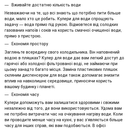
Вживайте достатню кількість води
Незважаючи на те, що всі знають що потрібно пити більше
води, мало хто це робить. Кулери для води спрощують
задачу — вода прямо під рукою. Відмовтеся від солодких
газованих напоїв і соків на користь смачної очищеної води,
прямо з пристрою.
Економія простору
Загляньте всередину свого холодильника. Він наповнений
водою в пляшках? Кулер для води дає вам легкий доступ до
гарячої або холодної фільтрованої воді, не займаючи при
цьому занадто багато місця. Заміна пластикових пляшок
скляним диспенсером для води також допомагає знизити
вплив на навколишнє середовище, приносячи користь
вашому будинку і планеті.
Економія часу
Кулери допоможуть вам залишатися здоровими і свіжими
незалежно від того, де вони використовуються. Удома вам
не потрібно витрачати час на очікування нагріву води. Коли
ви проводите менше часу на кухні, у вас з'являється більше
часу для інших справ, які вам подобаються. В офісі