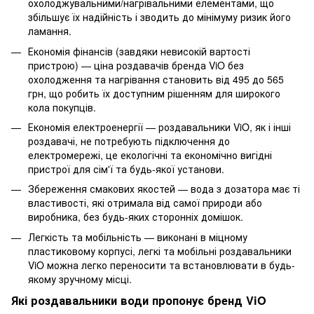
охолоджувальними/нагрівальними елементами, що
збільшує їх надійність і зводить до мінімуму ризик його
ламання.
Економія фінансів (завдяки невисокій вартості
пристрою) — ціна роздавачів бренда ViO без
охолодження та нагрівання становить від 495 до 565
грн, що робить їх доступним рішенням для широкого
кола покупців.
Економія електроенергії — роздавальники ViO, як і інші
роздавачі, не потребують підключення до
електромережі, це екологічні та економічно вигідні
пристрої для сім'ї та будь-якої установи.
Збереження смакових якостей — вода з дозатора має ті
властивості, які отримала від самої природи або
виробника, без будь-яких сторонніх домішок.
Легкість та мобільність — виконані в міцному
пластиковому корпусі, легкі та мобільні роздавальники
ViO можна легко переносити та встановлювати в будь-
якому зручному місці.
Які роздавальники води пропонує бренд ViO