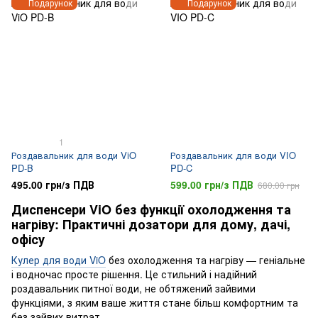
Подарунок
Подарунок
1
Роздавальник для води ViO
Роздавальник для води VIO
PD-B
PD-C
495.00 грн/з ПДВ
599.00 грн/з ПДВ
680.00 грн
Диспенсери ViO без функції охолодження та
нагріву: Практичні дозатори для дому, дачі,
офісу
Кулер для води ViO
без охолодження та нагріву — геніальне
і водночас просте рішення. Це стильний і надійний
роздавальник питної води, не обтяжений зайвими
функціями, з яким ваше життя стане більш комфортним та
без зайвих витрат.