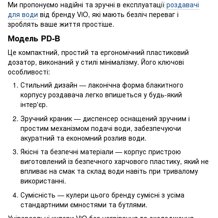
Ми пропонуємо надійні та зручні в експлуатації
роздавачі
для води
від бренду ViO, які мають безліч переваг і
зроблять ваше життя простіше.
Модель PD-B
Це компактний, простий та ергономічний пластиковий
дозатор, виконаний у стилі мінімалізму. Його ключові
особливості:
Стильний дизайн — лаконічна форма блакитного
корпусу роздавача легко впишеться у будь-який
інтер'єр.
Зручний краник — диспенсер оснащений зручним і
простим механізмом подачі води, забезпечуючи
акуратний та економний розлив води.
Якісні та безпечні матеріали — корпус пристрою
виготовлений із безпечного харчового пластику, який не
впливає на смак та склад води навіть при тривалому
використанні.
Сумісність — кулери цього бренду сумісні з усіма
стандартними ємностями та бутлями.
Універсальні кулери ViO без нагрівання та охолодження