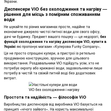
України.
Диспенсери ViO без охолодження та нагріву —
рішення для місць з помірним споживанням
води
Не шукайте по різних магазинах просте, надійне та
економічне джерело чистої питної води для свого офісу,
дачі чи будинку. Предмет вашого пошуку — це недорогі,
без
функцій охолодження та нагріву диспенсери ViO, купити в
Україні
які пропонує магазин «Кулерова Funky Company».
Це не просто спрощені кулери, а пристрої із ретельно
продуманою конструкцією, зручною для цільового
використання. Роздавальники ViO підійдуть усім, хто не
потребує окропу або крижаної води, задовольняючи лише
потребу в чистій та свіжій питній воді без додаткових
витрат.
Простота та надійність — філософія ViO
Виробництво диспенсерів від виробника ViO базується на
принципі «нічого зайвого». На користь максимальної