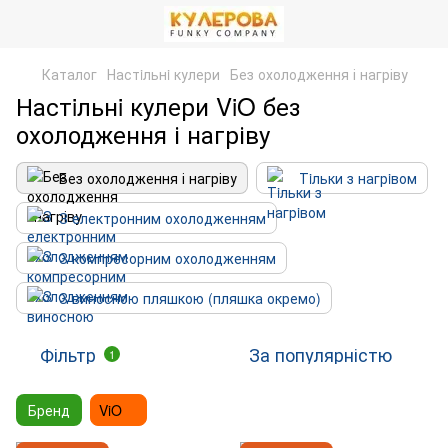
Каталог
Настiльнi кулери
Без охолодження і нагріву
Настiльнi кулери ViO без
охолодження і нагріву
Без охолодження і нагріву
Тiльки з нагрiвом
З електронним охолодженням
З компресорним охолодженням
З виносною пляшкою (пляшка окремо)
Фільтр
За популярністю
1
Бренд
ViO