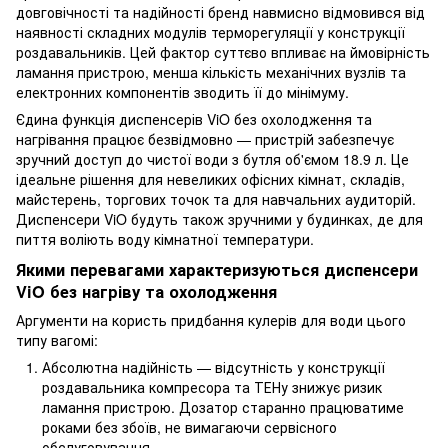
довговічності та надійності бренд навмисно відмовився від
наявності складних модулів терморегуляції у конструкції
роздавальників. Цей фактор суттєво впливає на ймовірність
ламання пристрою, менша кількість механічних вузлів та
електронних компонентів зводить її до мінімуму.
Єдина функція диспенсерів ViO без охолодження та
нагрівання працює безвідмовно — пристрій забезпечує
зручний доступ до чистої води з бутля об'ємом 18.9 л. Це
ідеальне рішення для невеликих офісних кімнат, складів,
майстерень, торгових точок та для навчальних аудиторій.
Диспенсери ViO будуть також зручними у будинках, де для
пиття воліють воду кімнатної температури.
Якими перевагами характеризуються диспенсери
ViO без нагріву та охолодження
Аргументи на користь придбання кулерів для води цього
типу вагомі:
Абсолютна надійність — відсутність у конструкції
роздавальника компресора та ТЕНу знижує ризик
ламання пристрою. Дозатор старанно працюватиме
роками без збоїв, не вимагаючи сервісного
обслуговування.