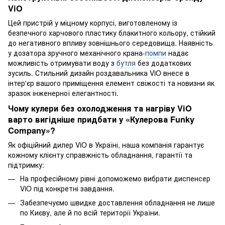
ViO
Цей пристрій у міцному корпусі, виготовленому із
безпечного харчового пластику блакитного кольору, стійкий
до негативного впливу зовнішнього середовища. Наявність
у дозатора зручного механічного крана-
помпи
надає
можливість отримувати воду з
бутля
без додаткових
зусиль. Стильний дизайн роздавальника ViO внесе в
інтер'єр вашого приміщення елемент свіжості та новизни як
зразок інженерної елегантності.
Чому кулери без охолодження та нагріву ViO
варто вигідніше придбати у «Кулерова Funky
Company»?
Як офіційний дилер ViO в Україні, наша компанія гарантує
кожному клієнту справжність обладнання, гарантії та
підтримку:
На професійному рівні допоможемо вибрати диспенсер
ViO під конкретні завдання.
Забезпечуємо швидке доставлення обладнання не лише
по Києву, але й по всій території України.