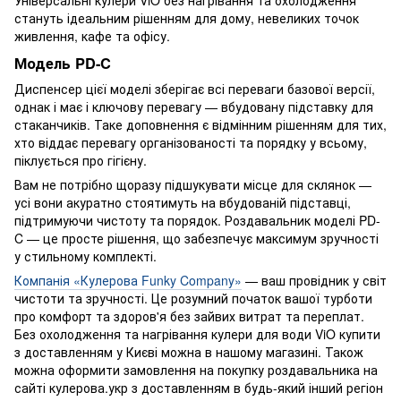
стануть ідеальним рішенням для дому, невеликих точок
живлення, кафе та офісу.
Модель PD-C
Диспенсер цієї моделі зберігає всі переваги базової версії,
однак і має і ключову перевагу — вбудовану підставку для
стаканчиків. Таке доповнення є відмінним рішенням для тих,
хто віддає перевагу організованості та порядку у всьому,
піклується про гігієну.
Вам не потрібно щоразу підшукувати місце для склянок —
усі вони акуратно стоятимуть на вбудованій підставці,
підтримуючи чистоту та порядок. Роздавальник моделі PD-
C — це просте рішення, що забезпечує максимум зручності
у стильному комплекті.
Компанія «Кулерова Funky Company»
— ваш провідник у світ
чистоти та зручності. Це розумний початок вашої турботи
про комфорт та здоров'я без зайвих витрат та переплат.
Без охолодження та нагрівання кулери для води ViO купити
з доставленням у Києві можна в нашому магазині. Також
можна оформити замовлення на покупку роздавальника на
сайті кулерова.укр з доставленням в будь-який інший регіон