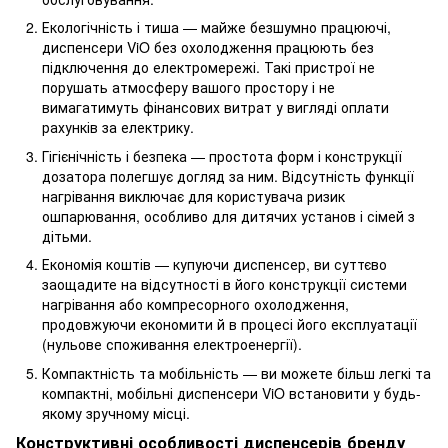
Екологічність і тиша — майже безшумно працюючі,
диспенсери ViO без охолодження працюють без
підключення до електромережі. Такі пристрої не
порушать атмосферу вашого простору і не
вимагатимуть фінансових витрат у вигляді оплати
рахунків за електрику.
Гігієнічність і безпека — простота форм і конструкції
дозатора полегшує догляд за ним. Відсутність функції
нагрівання виключає для користувача ризик
ошпарювання, особливо для дитячих установ і сімей з
дітьми.
Економія коштів — купуючи диспенсер, ви суттєво
заощадите на відсутності в його конструкції системи
нагрівання або компресорного охолодження,
продовжуючи економити й в процесі його експлуатації
(нульове споживання електроенергії).
Компактність та мобільність — ви можете більш легкі та
компактні, мобільні диспенсери ViO встановити у будь-
якому зручному місці.
Конструктивні особливості диспенсерів бренду