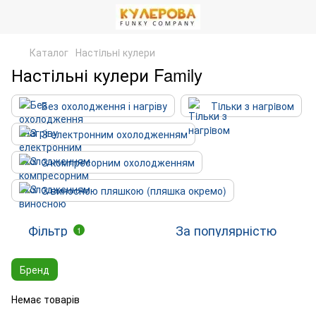
Каталог
Настiльнi кулери
Настільні кулери Family
Без охолодження і нагріву
Тiльки з нагрiвом
З електронним охолодженням
З компресорним охолодженням
З виносною пляшкою (пляшка окремо)
Фільтр
За популярністю
1
Бренд
Немає товарів