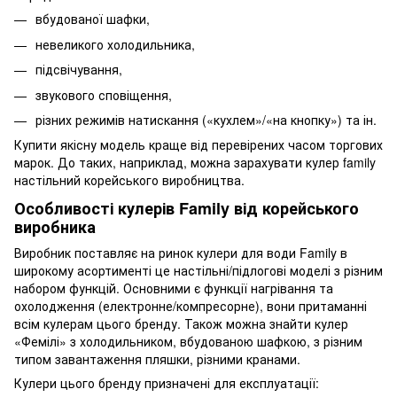
вбудованої шафки,
невеликого холодильника,
підсвічування,
звукового сповіщення,
різних режимів натискання («кухлем»/«на кнопку») та ін.
Купити якісну модель краще від перевірених часом торгових
марок. До таких, наприклад, можна зарахувати кулер family
настільний корейського виробництва.
Особливості кулерів Family від корейського
виробника
Виробник поставляє на ринок кулери для води Family в
широкому асортименті це настільні/підлогові моделі з різним
набором функцій. Основними є функції нагрівання та
охолодження (електронне/компресорне), вони притаманні
всім кулерам цього бренду. Також можна знайти кулер
«Фемілі» з холодильником, вбудованою шафкою, з різним
типом завантаження пляшки, різними кранами.
Кулери цього бренду призначені для експлуатації: