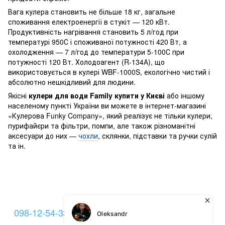
Вага кулера становить не більше 18 кг, загальне
споживання електроенергії в стукіт — 120 кВт.
Продуктивність нагрівання становить 5 л/год при
температурі 950С і споживаної потужності 420 Вт, а
охолодження — 7 л/год до температури 5-100С при
потужності 120 Вт. Холодоагент (R-134А), що
використовується в кулері WBF-1000S, екологічно чистий і
абсолютно нешкідливий для людини.
Якісні
кулери для води Family купити у Києві
або іншому
населеному пункті України ви можете в інтернет-магазині
«Кулерова Funky Company», який реалізує не тільки кулери,
пурифайєри та фільтри, помпи, але також різноманітні
аксесуари до них —
чохли
, склянки, підставки та ручки сулій
та ін.
098-12-54-333
093-12-54-333
099-22-54-333