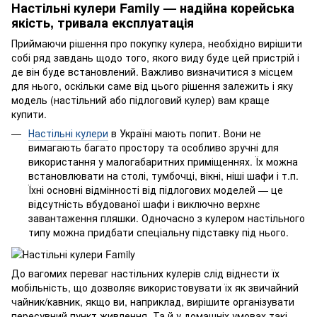
Настільні кулери Family — надійна корейська
якість, тривала експлуатація
Приймаючи рішення про покупку кулера, необхідно вирішити
собі ряд завдань щодо того, якого виду буде цей пристрій і
де він буде встановлений. Важливо визначитися з місцем
для нього, оскільки саме від цього рішення залежить і яку
модель (настільний або підлоговий кулер) вам краще
купити.
Настільні кулери
в Україні мають попит. Вони не
вимагають багато простору та особливо зручні для
використання у малогабаритних приміщеннях. Їх можна
встановлювати на столі, тумбочці, вікні, ніші шафи і т.п.
Їхні основні відмінності від підлогових моделей — це
відсутність вбудованої шафи і виключно верхнє
завантаження пляшки. Одночасно з кулером настільного
типу можна придбати спеціальну підставку під нього.
До вагомих переваг настільних кулерів слід віднести їх
мобільність, що дозволяє використовувати їх як звичайний
чайник/кавник, якщо ви, наприклад, вирішите організувати
пересувний пункт живлення. Та й у домашніх умовах такі