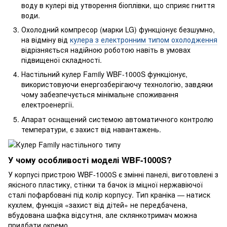
воду в кулері від утворення біоплівки, що сприяє гниття
води.
Охолодний компресор (марки LG) функціонує безшумно,
на відміну від
кулера з електронним типом охолодження
відрізняється надійною роботою навіть в умовах
підвищеної складності.
Настільний кулер Family WBF-1000S функціонує,
використовуючи енергозберігаючу технологію, завдяки
чому забезпечується мінімальне споживання
електроенергії.
Апарат оснащений системою автоматичного контролю
температури, є захист від навантажень.
У чому особливості моделі WBF-1000S?
У корпусі пристрою WBF-1000S є змінні панелі, виготовлені з
якісного пластику, стінки та бачок із міцної нержавіючої
сталі пофарбовані під колір корпусу. Тип краніка — натиск
кухлем, функція «захист від дітей» не передбачена,
вбудована шафка відсутня, але склянкотримач можна
придбати окремо.