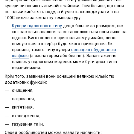
кулери витісняють звичайні чайники. Тим більше, що вони
не тільки кип'ятять воду, а й уміють охолоджувати її на
100С нижче за кімнатну температуру.
Кулери підлогового типу
дещо більше за розміром, ніж
їхні настільні аналоги та встановлюються вони лише на
підлозі. Виготовлені в оригінальному дизайні, легко
вписуються в інтер'єр будь-якого приміщення. Як
правило, такого типу кулери
оснащені вбудованою
шафкою
(з озонатором або без неї). Завантаження
пляшок у підлогових моделях може бути двох типів —
верхня/нижня.
Крім того, зазвичай вони оснащені великою кількістю
додаткових функцій:
очищення,
нагрівання,
кип'ятіння,
охолодження,
газування та ін.
Серед особливостей можна назвати наявність: