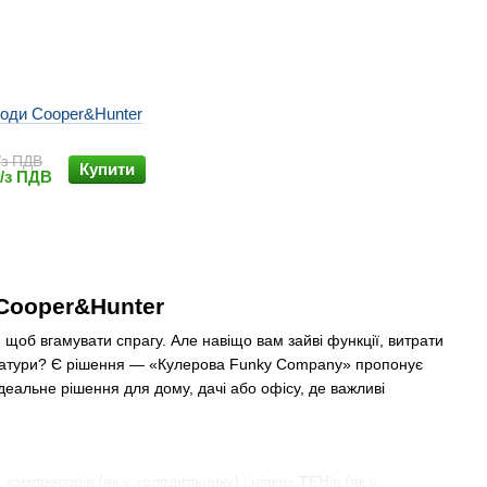
води Cooper&Hunter
/з ПДВ
Купити
н/з ПДВ
 Cooper&Hunter
, щоб вгамувати спрагу. Але навіщо вам зайві функції, витрати
ператури? Є рішення — «Кулерова Funky Company» пропонує
ідеальне рішення для дому, дачі або офісу, де важливі
омпресорів (як у холодильнику) і ніяких ТЕНів (як у