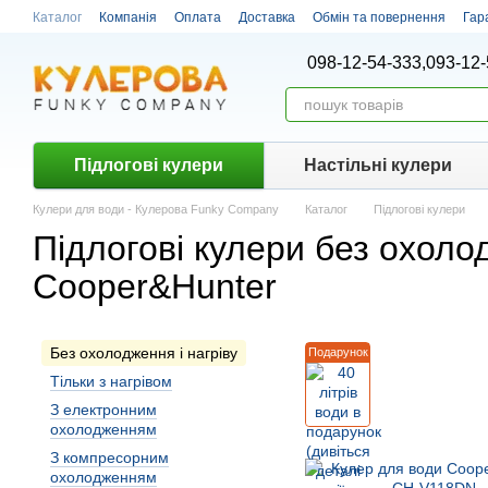
Перейти до основного контенту
Каталог
Компанія
Оплата
Доставка
Обмін та повернення
Гар
098-12-54-333,
093-12-
Підлогові кулери
Настiльнi кулери
Кулери для води - Кулерова Funky Company
Каталог
Підлогові кулери
Підлогові кулери без охолод
Cooper&Hunter
Без охолодження і нагріву
Подарунок
Тiльки з нагрiвом
З електронним
охолодженням
З компресорним
охолодженням