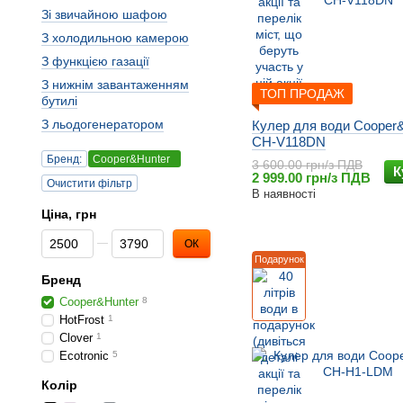
Зi звичайною шафою
З холодильною камерою
З функцією газації
З нижнiм завантаженням
ТОП ПРОДАЖ
бутилi
З льодогенератором
Кулер для води Cooper
CH-V118DN
Бренд:
Cooper&Hunter
3 600.00 грн/з ПДВ
К
2 999.00 грн/з ПДВ
Очистити фільтр
В наявності
Ціна, грн
Від Ціна, грн
До Ціна, грн
ОК
Подарунок
Бренд
Cooper&Hunter
8
HotFrost
1
Clover
1
Ecotronic
5
Колір