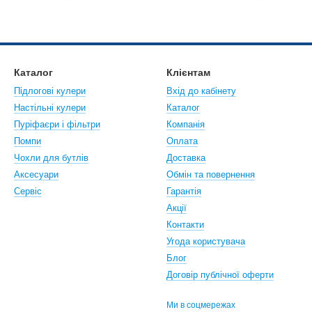
е чисту питну воду приємної кімнатної температури — такою, якою в
Каталог
Клієнтам
Підлогові кулери
Вхід до кабінету
Настiльнi кулери
Каталог
Пуріфаєри і фільтри
Компанія
Помпи
Оплата
Чохли для бутлів
Доставка
Аксесуари
Обмін та повернення
Сервіс
Гарантія
Акції
Контакти
Угода користувача
Блог
Договір публічної оферти
Ми в соцмережах