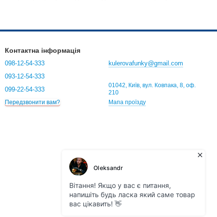
она є.
Контактна інформація
098-12-54-333
kulerovafunky@gmail.com
093-12-54-333
01042, Київ, вул. Ковпака, 8, оф.
099-22-54-333
210
Мапа проїзду
Передзвонити вам?