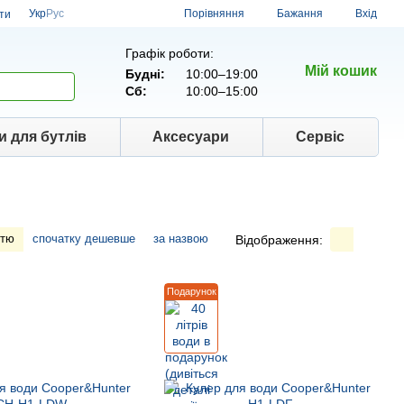
Порівняння
Укр
Рус
Бажання
Вхід
ти
Графік роботи:
Мій кошик
Будні:
10:00–19:00
Сб:
10:00–15:00
и для бутлів
Аксесуари
Сервіс
стю
спочатку дешевше
за назвою
Відображення:
Подарунок