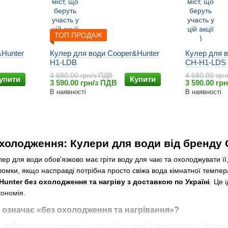
ТОП ПРОДАЖ
&Hunter
Кулер для води Cooper&Hunter
Кулер для 
H1-LDB
CH-H1-LDS
4 680.00 грн/з ПДВ
4 680.00 грн
упити
Купити
3 590.00 грн/з ПДВ
3 590.00 гр
В наявності
В наявності
 охолодження: Кулери для води від бренду
лер для води обов’язково має гріти воду для чаю та охолоджувати її
оломки, якщо насправді потрібна просто свіжа вода кімнатної тем
unter без охолодження та нагріву з доставкою по Україні
. Це 
кономія.
 означає «без охолодження та нагрівання»?
який подає воду прямо із пляшки без зміни її температури. Жодних к