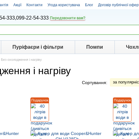
антія
Акції
Контакти
Угода користувача
Блог
Договір публічної офер
54-333,
099-22-54-333
Передзвонити вам?
Пуріфаєри і фільтри
Помпи
Чохл
Без охолодження і нагріву
ження і нагріву
за популярні
Сортування:
Подарунок
Подарунок