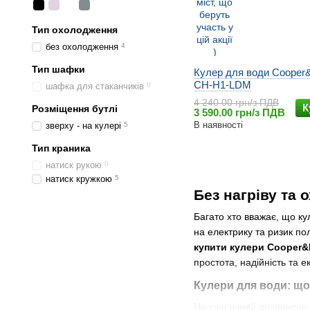
Тип охолодження
без охолодження
4
Тип шафки
Кулер для води Cooper
CH-H1-LDM
шафка для стаканчиків
0
4 240.00 грн/з ПДВ
К
Розміщення бутлі
3 590.00 грн/з ПДВ
В наявності
зверху - на кулері
5
Тип краника
натиск рукою
0
натиск кружкою
5
Без нагріву та
Багато хто вважає, що ку
на електрику та ризик п
купити кулери Cooper&H
простота, надійність та е
Кулери для води: що
Це класичний диспенсер, 