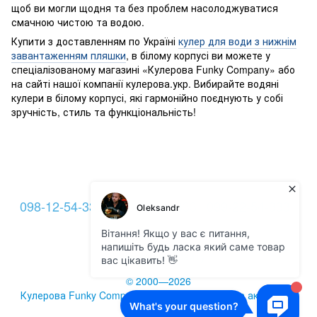
щоб ви могли щодня та без проблем насолоджуватися
смачною чистою та водою.
Купити з доставленням по Україні
кулер для води з нижнім
завантаженням пляшки
, в білому корпусі ви можете у
спеціалізованому магазині «Кулерова Funky Company» або
на сайті нашої компанії кулерова.укр. Вибирайте водяні
кулери в білому корпусі, які гармонійно поєднують у собі
зручність, стиль та функціональність!
098-12-54-333
093-12-54-333
099-22-54-333
Контакти
Повна версія сайту
© 2000—2026
Кулерова Funky Company - кулери для води та аксесуари
Укр
Рус