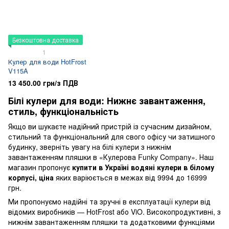
Безкоштовна доставка
1
Кулер для води HotFrost
V115A
13 450.00 грн/з ПДВ
Білі кулери для води: Нижнє завантаження,
стиль, функціональність
Якщо ви шукаєте надійний пристрій із сучасним дизайном,
стильний та функціональний для свого офісу чи затишного
будинку, зверніть увагу на білі кулери з нижнім
завантаженням пляшки в «Кулерова Funky Company». Наш
магазин пропонує
купити в Україні водяні кулери в білому
корпусі, ціна
яких варіюється в межах від 9994 до 16999
грн.
Ми пропонуємо надійні та зручні в експлуатації кулери від
відомих виробників — HotFrost або ViO. Високопродуктивні, з
нижнім завантаженням пляшки та додатковими функціями