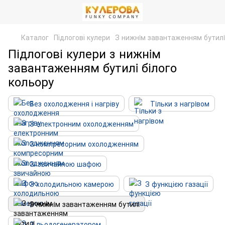
Каталог
Підлогові кулери
З нижнiм завантаженням бутилi
Підлогові кулери з нижнiм
завантаженням бутилi білого
кольору
Без охолодження і нагріву
Тiльки з нагрiвом
З електронним охолодженням
З компресорним охолодженням
Зi звичайною шафою
З холодильною камерою
З функцією газації
З нижнiм завантаженням бутилi
З льодогенератором