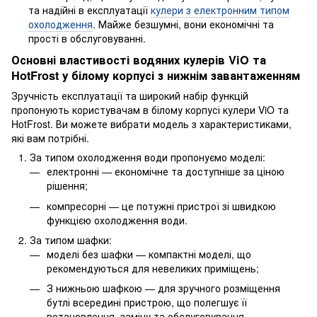
та надійні в експлуатації
кулери з електронним типом
охолодження
. Майже безшумні, вони економічні та
прості в обслуговуванні.
Основні властивості водяних кулерів ViO та
HotFrost у білому корпусі з нижнім завантаженням
Зручність експлуатації та широкий набір функцій
пропонують користувачам в білому корпусі кулери ViO та
HotFrost. Ви можете вибрати модель з характеристиками,
які вам потрібні.
За типом охолодження води пропонуємо моделі:
електронні — економічне та доступніше за ціною
рішення;
компресорні — це потужні пристрої зі швидкою
функцією охолодження води.
За типом шафки:
моделі без шафки — компактні моделі, що
рекомендуються для невеликих приміщень;
З нижньою шафкою — для зручного розміщення
бутлі всередині пристрою, що полегшує її
встановлення, заміну та обслуговування.