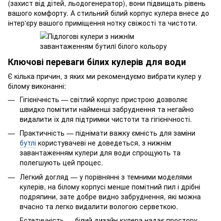
(захист від дітей, льодогенератор), вони підвищать рівень
вашого комфорту. А стильний білий корпус кулера внесе до
інтер'єру вашого приміщення нотку свіжості та чистоти.
Ключові переваги білих кулерів для води
Є кілька причин, з яких ми рекомендуємо вибрати кулер у
білому виконанні:
Гігієнічність — світлий корпус пристрою дозволяє
швидко помітити найменші забруднення та негайно
видалити їх для підтримки чистоти та гігієнічності.
Практичність — піднімати важку ємність для заміни
бутлі
користувачеві не доведеться, з нижнім
завантаженням кулери для води спрощують та
полегшують цей процес.
Легкий догляд — у порівнянні з темними моделями
кулерів, на білому корпусі менше помітний пил і дрібні
подряпини, зате добре видно забруднення, які можна
вчасно та легко видалити вологою серветкою.
Естетичність — білий дизайн кулера надає простору