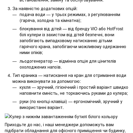
За наявністю додаткових опцій:
подача води — у трьох режимах, з регулюванням
(гаряча, холодна та кімнатна);
блокування від дітей — від бренду ViO або HotFrost
білі кулери із захистом від дітей безпечні, вони
запобігають випадковому натисканню дітьми
гарячого крана, запобігаючи можливому одержанню
ними опіків;
льодогенератор — відмінна опція для цінителів
охолоджених напоїв.
Тип краника — натискання на кран для отримання води
можна виконувати за допомогою:
кухля — зручний, гігієнічний і простий варіант швидко
наповнити ємність, не торкаючись руками до кулера;
руки (по кнопці-клавіші) — ергономічний, зручний у
використанні варіант.
Приходьте до нас, і наші менеджери допоможуть вам
підібрати обладнання для офісного приміщення чи будинку,