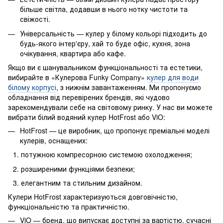
більше світла, додавши в нього нотку чистоти та
свіжості.
Універсальність — кулер у білому кольорі підходить до
будь-якого інтер'єру, хай то буде офіс, кухня, зона
очікування, квартира або кафе.
Якщо ви є шанувальником функціональності та естетики,
вибирайте в «Кулерова Funky Company»
кулер для води
білому корпусі
, з нижнім завантаженням. Ми пропонуємо
обладнання від перевірених брендів, які чудово
зарекомендували себе на світовому ринку. У нас ви можете
вибрати білий водяний кулер HotFrost або ViO:
HotFrost — це виробник, що пропонує преміальні моделі
кулерів, оснащених:
потужною компресорною системою охолодження;
розширеними функціями безпеки;
елегантним та стильним дизайном.
Кулери HotFrost характеризуються довговічністю,
функціональністю та практичністю.
ViO — бренд, що випускає доступні за вартістю, сучасні