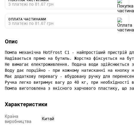
3 платежі по 81.67 грн
ОПЛАТА ЧАСТИНАМИ
3 платежі по 81.67 грн
Опис
Помпа механічна HotFrost C1 - найпростіший пристрій дл
Надівається прямо на бутиль. Жорстко фіксується на бут
Не вимагає електроживлення. Подача води здійснюється з
Воду дає порційно - при кожному натисканні на кнопку н
Має додаткову перевагу - вбудовану ручку для перенесен
Ручка легко витримує вагу до 40 кг, при необхідності в
Помпа виготовлена ​​з якісного харчового пластику, що з
Характеристики
Країна
Китай
виробництва