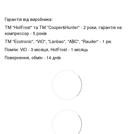
Гарантія від виробника:
ТМ "HotFrost" та ТМ "Cooper&Hunter" - 2 роки, гарантія на
компрессор - 5 років
ТМ "Ecotronic", "ViO", "Lanbao", "ABC", "Rauder" - 1 рік
Помпи: ViO - 3 місяця, HotFrost - 1 місяць
Повернення, обмiн - 14 днiв