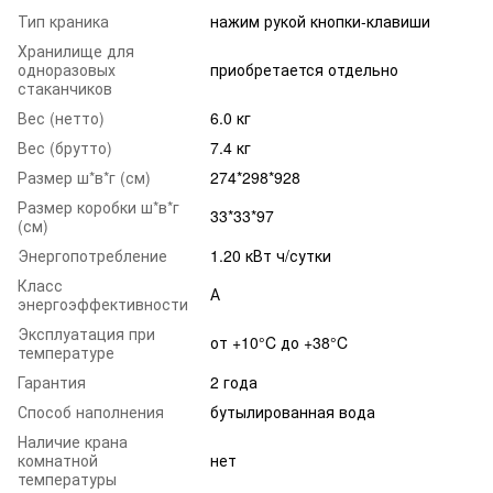
Тип краника
нажим рукой кнопки-клавиши
Хранилище для
одноразовых
приобретается отдельно
стаканчиков
Вес (нетто)
6.0 кг
Вес (брутто)
7.4 кг
Размер ш*в*г (см)
274*298*928
Размер коробки ш*в*г
33*33*97
(см)
Энергопотребление
1.20 кВт ч/сутки
Класс
А
энергоэффективности
Эксплуатация при
от +10°C до +38°C
температуре
Гарантия
2 года
Способ наполнения
бутылированная вода
Наличие крана
комнатной
нет
температуры