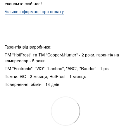
економте свій час!
Більше інформації про оплату
Гарантія від виробника:
ТМ "HotFrost" та ТМ "Cooper&Hunter" - 2 роки, гарантія на
компрессор - 5 років
ТМ "Ecotronic", "ViO", "Lanbao", "ABC", "Rauder" - 1 рік
Помпи: ViO - 3 місяця, HotFrost - 1 місяць
Повернення, обмiн - 14 днiв