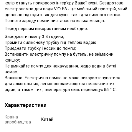
колір стануть прикрасою інтер'єру Вашої кухні. Бездротова
електропомпа для води ViO E3 - це мобільний пристрій, який
ідеально підходить як для кухні, так і для виїзного пікніка.
Повного заряду помпи вистачає на кілька місяців.
Перед першим використанням необхідно:
Заряджати помпу 3-4 години;
Промити силіконову трубку під теплою водою;
Приєднати трубку і носик до помпи;
Встановити електричну помпу на бутель, не знімаючи
кришку;
Не вмикайте помпу для накачування, якщо води в бутлі
немає.
Важливо: Електрична помпа не може використовуватися
для алкогольних, легковоспламяющіхся і маслянистих
рідин, а також тих, температура яких перевищує 55 ° С.
Характеристики
Країна
Китай
виробництва