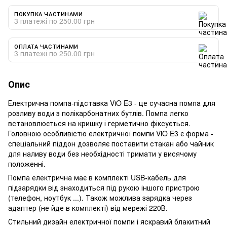
ПОКУПКА ЧАСТИНАМИ
3 платежі по 250.00 грн
ОПЛАТА ЧАСТИНАМИ
3 платежі по 250.00 грн
Опис
Електрична помпа-підставка ViO E3 - це сучасна помпа для
розливу води з полікарбонатних бутлів. Помпа легко
встановлюється на кришку і герметично фіксується.
Головною особливістю електричної помпи ViO E3 є форма -
спеціальний піддон дозволяє поставити стакан або чайник
для наливу води без необхідності тримати у висячому
положенні.
Помпа електрична має в комплекті USB-кабель для
підзарядки від знаходиться під рукою іншого пристрою
(телефон, ноутбук ...). Також можлива зарядка через
адаптер (не йде в комплекті) від мережі 220В.
Стильний дизайн електричної помпи і яскравий блакитний