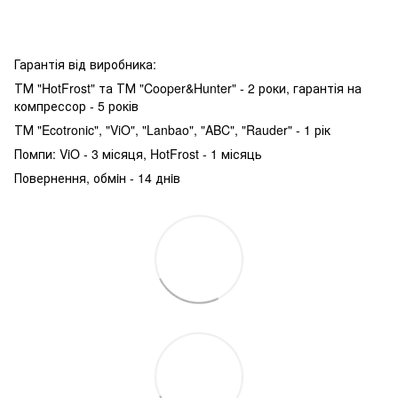
Гарантія від виробника:
ТМ "HotFrost" та ТМ "Cooper&Hunter" - 2 роки, гарантія на
компрессор - 5 років
ТМ "Ecotronic", "ViO", "Lanbao", "ABC", "Rauder" - 1 рік
Помпи: ViO - 3 місяця, HotFrost - 1 місяць
Повернення, обмiн - 14 днiв