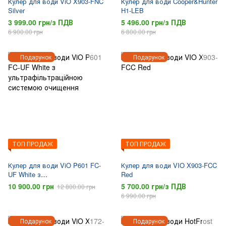
Кулер для води ViO X903-FNC
Кулер для води Cooper&Hunter
Silver
H1-LEB
3 999.00 грн/з ПДВ
5 496.00 грн/з ПДВ
6 900.00 грн
6 800.00 грн
Подарунок
Подарунок
ТОП ПРОДАЖ
ТОП ПРОДАЖ
Кулер для води ViO P601 FC-
Кулер для води VIO X903-FCC
UF White з
Red
ультрафільтраційною
10 900.00 грн
5 700.00 грн/з ПДВ
12 800.00 грн
системою очищення
6 990.00 грн
Подарунок
Подарунок