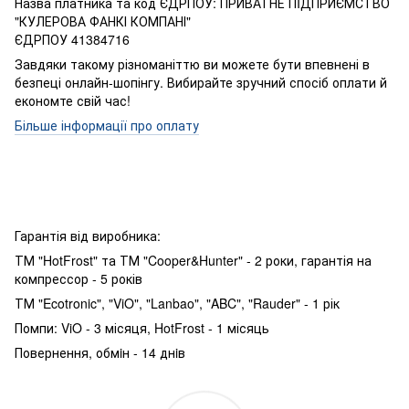
Назва платника та код ЄДРПОУ: ПРИВАТНЕ ПIДПРИЄМСТВО
"КУЛЕРОВА ФАНКІ КОМПАНІ"
ЄДРПОУ 41384716
Завдяки такому різноманіттю ви можете бути впевнені в
безпеці онлайн-шопінгу. Вибирайте зручний спосіб оплати й
економте свій час!
Більше інформації про оплату
Гарантія від виробника:
ТМ "HotFrost" та ТМ "Cooper&Hunter" - 2 роки, гарантія на
компрессор - 5 років
ТМ "Ecotronic", "ViO", "Lanbao", "ABC", "Rauder" - 1 рік
Помпи: ViO - 3 місяця, HotFrost - 1 місяць
Повернення, обмiн - 14 днiв