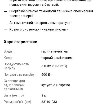
поширення вірусів та бактерій.
Енергозберігаюча технологія та низьке споживання
електроенергії
Автоматичний контроль температури
Крани з системою - «нажим кухлем»
Характеристики
Вода
гаряча-кімнатна
Колір
чорний з олівковим
Продуктивність
5.0 л/г (90-95°C)
нагріву
Потужність нагрiву
500 Вт
Сховище для
одноразових
купується окремо
стаканчиків
Вага (нетто)
9 кг
Розмір ш*в*г (см)
33*101*33