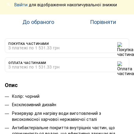
Ввійти
для відображення накопичувальної знижки
%
До обраного
Порівняти
ПОКУПКА ЧАСТИНАМИ
3 платежі по 1 531.33 грн
ОПЛАТА ЧАСТИНАМИ
3 платежі по 1 531.33 грн
Опис
Колір: чорний
Ексклюзивний дизайн
Резервуар для нагріву води виготовлений з
високоякісної харчової нержавіючої сталі
Антибактеріальне покриття внутрішніх частин, що
спричиняються водою, що ефективно захищає від