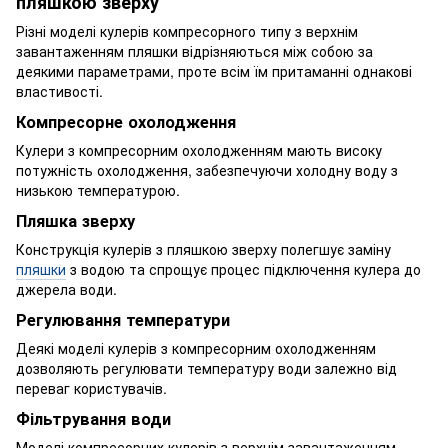
пляшкою зверху
Різні моделі кулерів компресорного типу з верхнім
завантаженням пляшки відрізняються між собою за
деякими параметрами, проте всім їм притаманні однакові
властивості.
Компресорне охолодження
Кулери з компресорним охолодженням мають високу
потужність охолодження, забезпечуючи холодну воду з
низькою температурою.
Пляшка зверху
Конструкція кулерів з пляшкою зверху полегшує заміну
пляшки
з водою та спрощує процес підключення кулера до
джерела води.
Регулювання температури
Деякі моделі кулерів з компресорним охолодженням
дозволяють регулювати температуру води залежно від
переваг користувачів.
Фільтрування води
Моделі компресорних кулерів з верхнім завантаженням