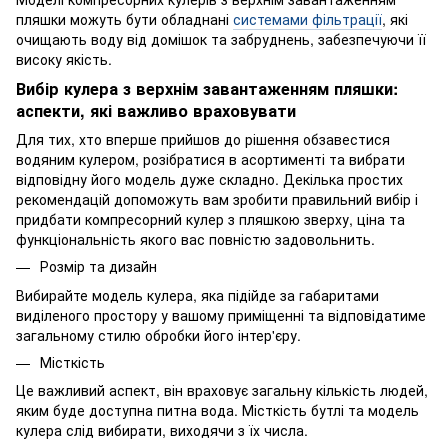
пляшки можуть бути обладнані
системами фільтрації
, які
очищають воду від домішок та забруднень, забезпечуючи її
високу якість.
Вибір кулера з верхнім завантаженням пляшки:
аспекти, які важливо враховувати
Для тих, хто вперше прийшов до рішення обзавестися
водяним кулером, розібратися в асортименті та вибрати
відповідну його модель дуже складно. Декілька простих
рекомендацій допоможуть вам зробити правильний вибір і
придбати компресорний кулер з пляшкою зверху, ціна та
функціональність якого вас повністю задовольнить.
Розмір та дизайн
Вибирайте модель кулера, яка підійде за габаритами
виділеного простору у вашому приміщенні та відповідатиме
загальному стилю обробки його інтер'єру.
Місткість
Це важливий аспект, він враховує загальну кількість людей,
яким буде доступна питна вода. Місткість бутлі та модель
кулера слід вибирати, виходячи з їх числа.