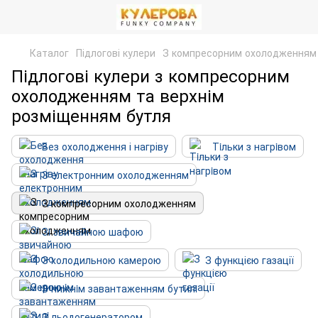
Каталог
Підлогові кулери
З компресорним охолодженням
Підлогові кулери з компресорним
охолодженням та верхнім
розміщенням бутля
Без охолодження і нагріву
Тiльки з нагрiвом
З електронним охолодженням
З компресорним охолодженням
Зi звичайною шафою
З холодильною камерою
З функцією газації
З нижнiм завантаженням бутилi
З льодогенератором