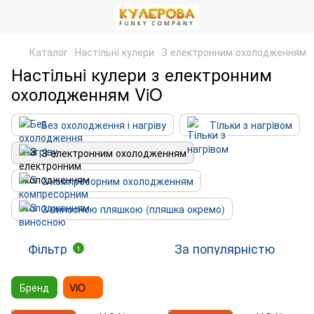
Каталог
Настiльнi кулери
З електронним охолодженням
Настiльнi кулери з електронним
охолодженням ViO
Без охолодження і нагріву
Тiльки з нагрiвом
З електронним охолодженням
З компресорним охолодженням
З виносною пляшкою (пляшка окремо)
Фільтр
За популярністю
1
Бренд
ViO