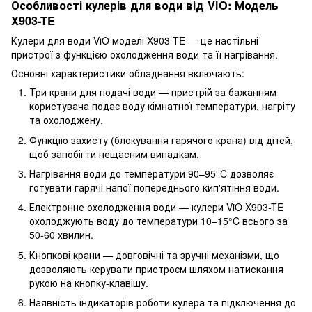
Особливості кулерів для води від ViO: Модель
X903-TE
Кулери для води ViO моделі X903-TE — це настільні
пристрої з функцією охолодження води та її нагрівання.
Основні характеристики обладнання включають:
Три крани для подачі води — пристрій за бажанням
користувача подає воду кімнатної температури, нагріту
та охолоджену.
Функцію захисту (блокування гарячого крана) від дітей,
щоб запобігти нещасним випадкам.
Нагрівання води до температури 90–95°C дозволяє
готувати гарячі напої попереднього кип'ятіння води.
Електронне охолодження води — кулери ViO X903-TE
охолоджують воду до температури 10–15°C всього за
50-60 хвилин.
Кнопкові крани — довговічні та зручні механізми, що
дозволяють керувати пристроєм шляхом натискання
рукою на кнопку-клавішу.
Наявність індикаторів роботи кулера та підключення до