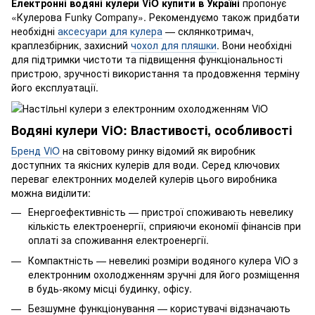
Електронні водяні кулери ViO купити в Україні
пропонує
«Кулерова Funky Company». Рекомендуємо також придбати
необхідні
аксесуари для кулера
— склянкотримач,
краплезбірник, захисний
чохол для пляшки
. Вони необхідні
для підтримки чистоти та підвищення функціональності
пристрою, зручності використання та продовження терміну
його експлуатації.
Водяні кулери ViO: Властивості, особливості
Бренд ViO
на світовому ринку відомий як виробник
доступних та якісних кулерів для води. Серед ключових
переваг електронних моделей кулерів цього виробника
можна виділити:
Енергоефективність — пристрої споживають невелику
кількість електроенергії, сприяючи економії фінансів при
оплаті за споживання електроенергії.
Компактність — невеликі розміри водяного кулера ViO з
електронним охолодженням зручні для його розміщення
в будь-якому місці будинку, офісу.
Безшумне функціонування — користувачі відзначають