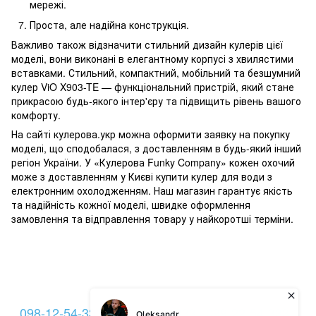
мережі.
Проста, але надійна конструкція.
Важливо також відзначити стильний дизайн кулерів цієї
моделі, вони виконані в елегантному корпусі з хвилястими
вставками. Стильний, компактний, мобільний та безшумний
кулер ViO X903-TE — функціональний пристрій, який стане
прикрасою будь-якого інтер'єру та підвищить рівень вашого
комфорту.
На сайті кулерова.укр можна оформити заявку на покупку
моделі, що сподобалася, з доставленням в будь-який інший
регіон України. У «Кулерова Funky Company» кожен охочий
може з доставленням у Києві купити кулер для води з
електронним охолодженням. Наш магазин гарантує якість
та надійність кожної моделі, швидке оформлення
замовлення та відправлення товару у найкоротші терміни.
098-12-54-333
093-12-54-333
099-22-54-333