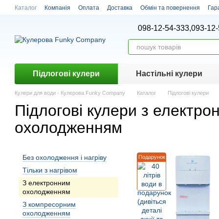
Перейти до основного контенту
Каталог
Компанія
Оплата
Доставка
Обмін та повернення
Гар
098-12-54-333,
093-12-
Підлогові кулери
Настiльнi кулери
Кулери для води - Кулерова Funky Company
Каталог
Підлогові кулери
Підлогові кулери з електро
охолодженням
Без охолодження і нагріву
Подарунок
Тiльки з нагрiвом
З електронним
охолодженням
З компресорним
охолодженням