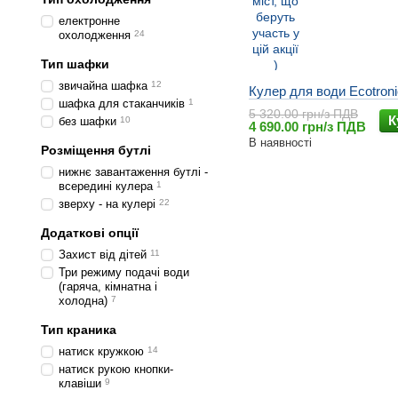
електронне
охолодження
24
Тип шафки
звичайна шафка
12
Кулер для води Ecotron
шафка для стаканчиків
1
5 320.00 грн/з ПДВ
К
без шафки
10
4 690.00 грн/з ПДВ
В наявності
Розміщення бутлі
нижнє завантаження бутлі -
всередині кулера
1
зверху - на кулері
22
Додаткові опції
Захист від дітей
11
Три режиму подачі води
(гаряча, кімнатна і
холодна)
7
Тип краника
натиск кружкою
14
натиск рукою кнопки-
клавiши
9