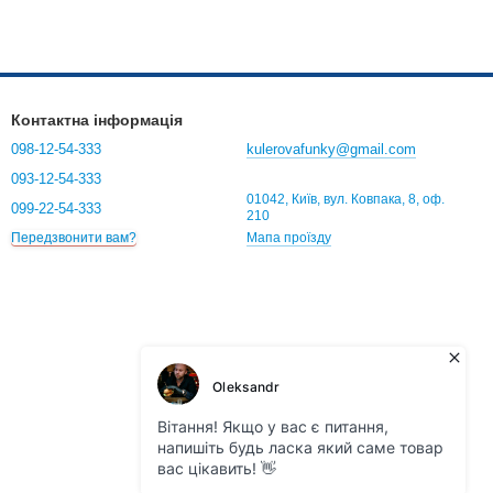
Контактна інформація
098-12-54-333
kulerovafunky@gmail.com
093-12-54-333
01042, Київ, вул. Ковпака, 8, оф.
099-22-54-333
210
Мапа проїзду
Передзвонити вам?