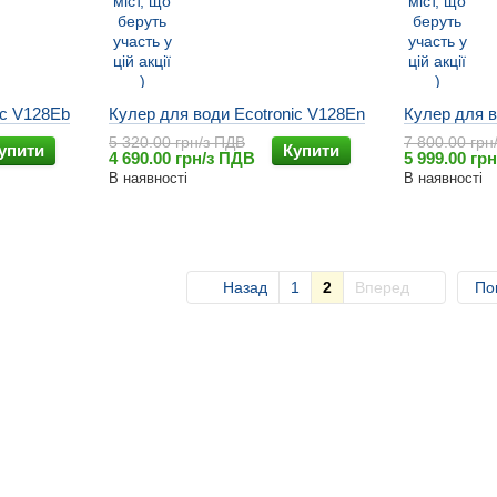
ic V128Eb
Кулер для води Ecotronic V128En
Кулер для в
5 320.00 грн/з ПДВ
7 800.00 грн
упити
Купити
4 690.00 грн/з ПДВ
5 999.00 гр
В наявності
В наявності
Назад
1
2
Вперед
По