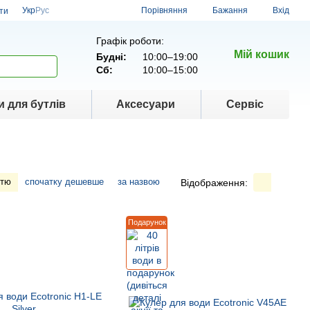
Порівняння
Укр
Рус
Бажання
Вхід
ти
Графік роботи:
Мій кошик
Будні:
10:00–19:00
Сб:
10:00–15:00
 для бутлів
Аксесуари
Сервіс
стю
спочатку дешевше
за назвою
Відображення:
Подарунок