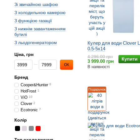
Зi звичайною шафою
З холодильною камерою
З функцією газації
З нижнiм завантаженням
бутилi
З льодогенератором
Кулер для води Clover
0.5-5x14
Ціна, грн
4 296.00 грн
Купити
3 999.00 грн
Від Ціна, грн
До Ціна, грн
ОК
В наявності
Бренд
Cooper&Hunter
8
Подарунок
HotFrost
1
ViO
10
Clover
2
Ecotronic
7
Колір
Тип охолодження