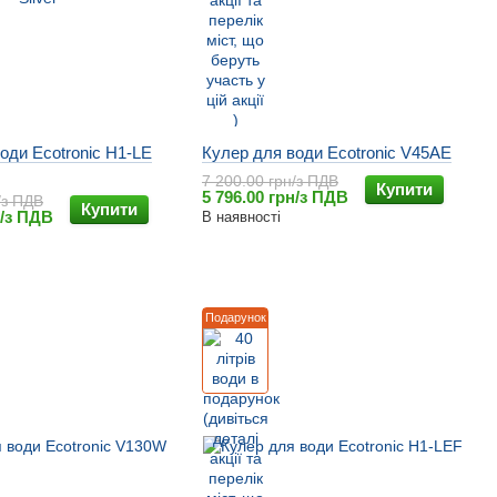
оди Ecotronic H1-LE
Кулер для води Ecotronic V45AE
7 200.00 грн/з ПДВ
Купити
5 796.00 грн/з ПДВ
/з ПДВ
Купити
н/з ПДВ
В наявності
Подарунок