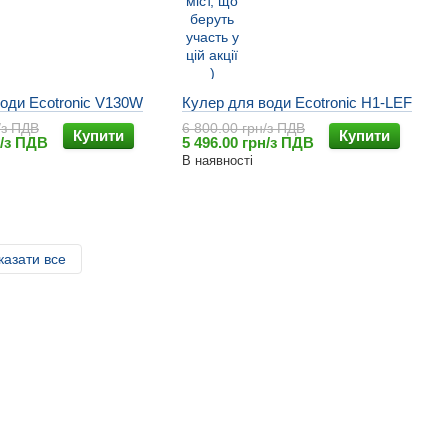
оди Ecotronic V130W
Кулер для води Ecotronic H1-LEF
/з ПДВ
6 800.00 грн/з ПДВ
Купити
Купити
н/з ПДВ
5 496.00 грн/з ПДВ
В наявності
казати все