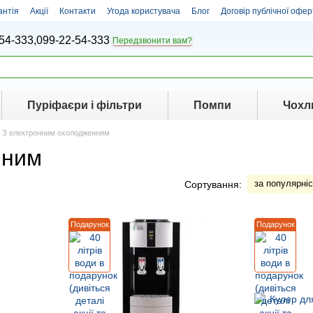
антія
Акції
Контакти
Угода користувача
Блог
Договір публічної офер
54-333,
099-22-54-333
Передзвонити вам?
Пуріфаєри і фільтри
Помпи
Чохли
З електронним охолодженням
нним
за популярні
Сортування:
Подарунок
Подарунок