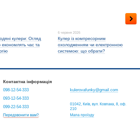
6
6 червня 2026
одяні кулери: Огляд
Кулер із компресорним
о економлять час та
охолодженням чи електронною
ргію
системою: що обрати?
Контактна інформація
098-12-54-333
kulerovafunky@gmail.com
093-12-54-333
01042, Київ, вул. Ковпака, 8, оф.
099-22-54-333
210
Мапа проїзду
Передзвонити вам?