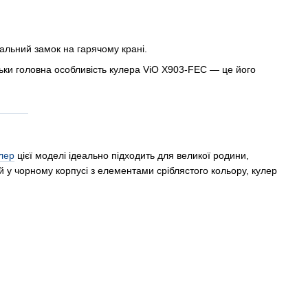
вальний замок на гарячому крані.
льки головна особливість кулера ViO X903-FEC — це його
лер
цієї моделі ідеально підходить для великої родини,
 у чорному корпусі з елементами сріблястого кольору, кулер