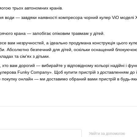
огою трьох автономних кранів.
 води — завдяки наявності компресора чорний кулер ViO моделі X
рячого крана — запобігає опіковим травмам у дітей.
есе вам незручностей, а ідеально продумана конструкція цього кул
би. Абсолютно безпечний для дітей, оскільки оснащений блокуючою 
ладах та сім'ях з дітьми.
 хто вам дорогий — вибирайте у відповідному кольорі надійні і фун
лерова Funky Company». Щоб купити пристрій з доставленням до ін
покупку онлайн — ми доставимо обраний вами пристрій в будь-яки
Увійти за допомогою