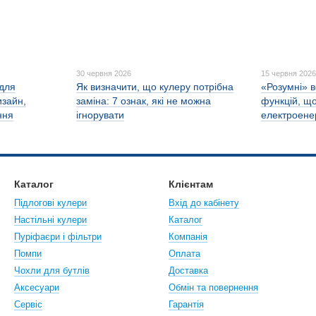
30 червня 2026
15 червня 202
 для
Як визначити, що кулеру потрібна
«Розумні» в
изайн,
заміна: 7 ознак, які не можна
функцій, щ
ння
ігнорувати
електроене
Каталог
Клієнтам
Підлогові кулери
Вхід до кабінету
Настiльнi кулери
Каталог
Пуріфаєри і фільтри
Компанія
Помпи
Оплата
Чохли для бутлів
Доставка
Аксесуари
Обмін та повернення
Сервіс
Гарантія