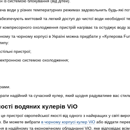
 із системою блокування (від дітей).
ача води у різних температурних режимах задовольнить будь-які по
безпечують миттєвий та легкий доступ до чистої води необхідної т
т компресорного охолодження пристрій нагріває та остуджує воду за
оному та чорному корпусі в Україні можна придбати у «Кулерова F
типу:
стільні пристрої;
лектронною системою охолодження;
ерами.
брати надійний та сучасний кулер, який щодня радуватиме вас сти
ості водяних кулерів ViO
це пристрої європейської якості від одного з найкращих у світі виро
я. Ви можете вибрати
в чорному корпусі кулер ViO
або віддати пере
ня в надійному та економічному обладнанні ViO, яке відповідає всі