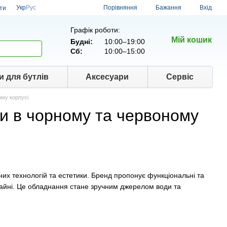
Порівняння
Укр
Рус
Бажання
Вхід
ти
Графік роботи:
Мій кошик
Будні:
10:00–19:00
Сб:
10:00–15:00
и для бутлів
Аксесуари
Сервіс
ому корпусі
ри в чорному та червоному
них технологій та естетики. Бренд пропонує функціональні та
зайні. Це обладнання стане зручним джерелом води та