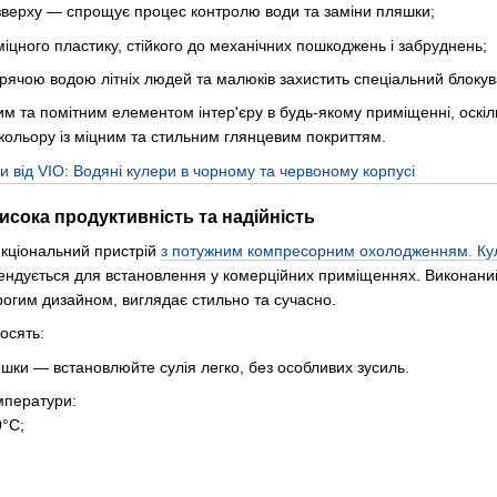
верху — спрощує процес контролю води та заміни пляшки;
іцного пластику, стійкого до механічних пошкоджень і забруднень;
гарячою водою літніх людей та малюків захистить спеціальний блоку
им та помітним елементом інтер'єру в будь-якому приміщенні, оскі
кольору із міцним та стильним глянцевим покриттям.
сока продуктивність та надійність
нкціональний пристрій
з потужним компресорним охолодженням. Ку
ендується для встановлення у комерційних приміщеннях. Виконаний
рогим дизайном, виглядає стильно та сучасно.
носять:
ки — встановлюйте сулія легко, без особливих зусиль.
мператури:
°C;