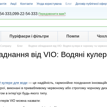
антія
Акції
Контакти
Угода користувача
Блог
Договір публічної офер
54-333,
099-22-54-333
Передзвонити вам?
Пуріфаєри і фільтри
Помпи
Чохл
y Company
Блог
Водяне обладнання від VIO: Водяні кулери в чорному та червон
днання від VIO: Водяні куле
O кулери для води
— це надійність, гармонійне поєднання інновацій
строї, виконані в привабливому червоному або строгому чорному ди
м в інтер'єрі будь-якого типу.
лерів ViO можна назвати: