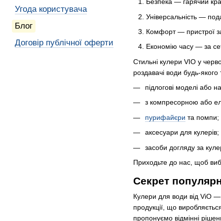
Безпека — гарячий кран
Угода користувача
Універсальність — под
Блог
Комфорт — пристрої за
Договір публічної оферти
Економію часу — за се
Стильні кулери VIO у черв
роздавачі води будь-якого 
підлогові моделі або на
з компресорною або е
пурифайєри
та помпи;
аксесуари для кулерів;
засоби догляду за кул
Приходьте до нас, щоб ви
Секрет популярн
Кулери для води від ViO — 
продукції, що виробляєтьс
пропонуємо відмінні рішен