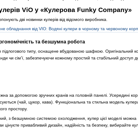
улерів ViO у «Кулерова Funky Company»
опонують дві новинки кулерів від відомого виробника.
ргономічність та безшумна робота
підлогового типу, оснащене вбудованою шафкою. Оригінальний корп
нди чи сім'ї, забезпечуючи кожному простий та стабільний доступ д
на за допомогою зручних кранів на головній панелі. Усередині кор
псуються (чай, цукор, кава). Функціональна та стильна модель куле
кого простору.
ний, з безшумною системою охолодження, кулер цієї моделі можна 
 ви цінуєте привабливий дизайн, надійність та безпеку, вибирайте 