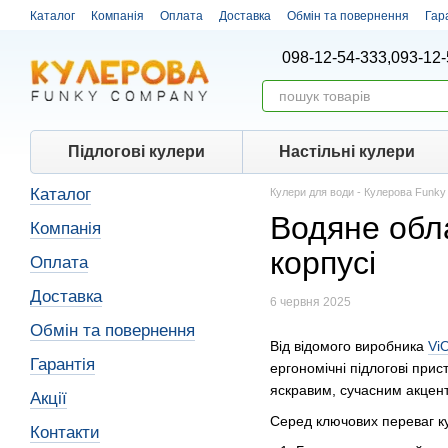
Перейти до основного контенту
Каталог
Компанія
Оплата
Доставка
Обмін та повернення
Гар
098-12-54-333,
093-12-
Підлогові кулери
Настiльнi кулери
Каталог
Кулери для води - Кулерова Funk
Водяне обла
Компанія
корпусі
Оплата
Доставка
6 червня 2025
Обмін та повернення
Від відомого виробника
Vi
Гарантія
ергономічні підлогові при
яскравим, сучасним акценто
Акції
Серед ключових переваг ку
Контакти