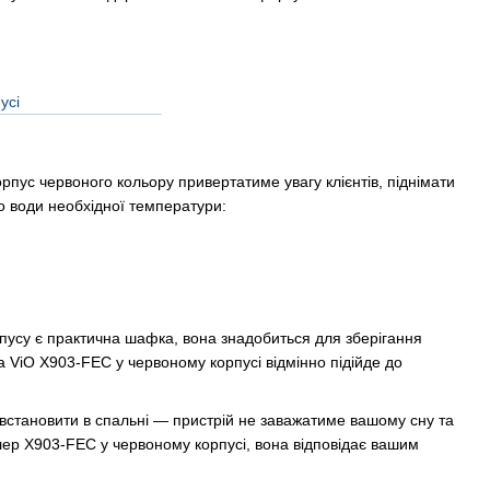
ус червоного кольору привертатиме увагу клієнтів, піднімати
о води необхідної температури:
пусу є практична шафка, вона знадобиться для зберігання
ра ViO X903-FEC у червоному корпусі відмінно підійде до
встановити в спальні — пристрій не заважатиме вашому сну та
кулер X903-FEC у червоному корпусі, вона відповідає вашим