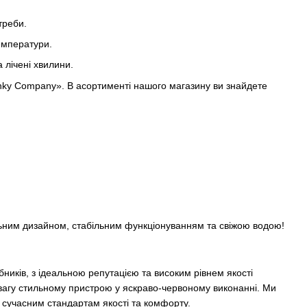
треби.
емператури.
 лічені хвилини.
unky Company». В асортименті нашого магазину ви знайдете
льним дизайном, стабільним функціонуванням та свіжою водою!
бників, з ідеальною репутацією та високим рівнем якості
вагу стильному пристрою у яскраво-червоному виконанні. Ми
м сучасним стандартам якості та комфорту.