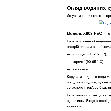
Огляд водяних к
До уваги наших клієнтів пр
Модель X903-FEC — е
Це електронне обладнання 
настрій членам вашої кома
холодної (10-15 ° C);
гарячої (90-95 ° C);
кімнатної.
Керувати подачею води мож
посуду і продуктів, що не 
сучасного інтер'єру будь-я
Економічний, функціональ
відпочинку. Якщо в техніці
вимогам: