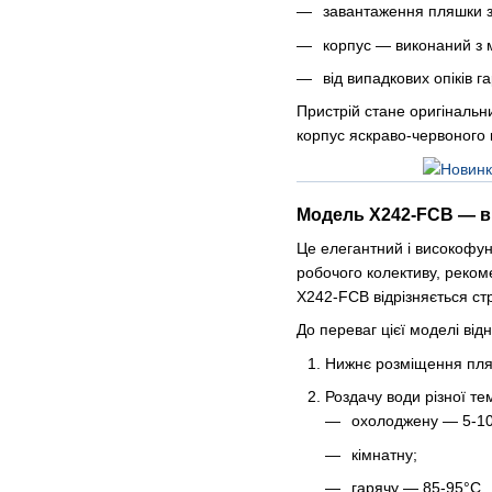
завантаження пляшки з
корпус — виконаний з м
від випадкових опіків 
Пристрій стане оригінальн
корпус яскраво-червоного 
Модель X242-FCB — ви
Це елегантний і високофу
робочого колективу, реком
X242-FCB відрізняється ст
До переваг цієї моделі від
Нижнє розміщення пляш
Роздачу води різної те
охолоджену — 5-10
кімнатну;
гарячу — 85-95°C.