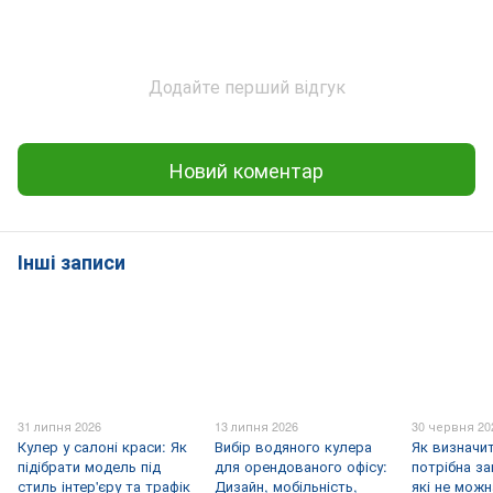
Додайте перший відгук
Новий коментар
Інші записи
31 липня 2026
13 липня 2026
30 червня 20
Кулер у салоні краси: Як
Вибір водяного кулера
Як визначи
підібрати модель під
для орендованого офісу:
потрібна за
стиль інтер'єру та трафік
Дизайн, мобільність,
які не можн