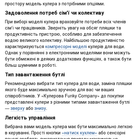
простору модель кулера з потрібними опціями.
Задоволення потреб сім'ї чи колективу
При виборі моделі кулера враховуйте потреби всіх членів
сім'ї чи працівників. Зверніть увагу на обсяг пляшки та
продуктивність пристрою, особливо для забезпечення
водою великого колективу. Найбільшою продуктивністю
характеризуються
компресорні моделі
кулерів для води.
Однак у порівнянні з електронними моделями вони можуть
бути обмежені в деяких додаткових функціях, а також бути
більш шумними в роботі.
Тип завантаження бутлі
Рекомендуємо вибрати тип кулера для води, заміна пляшки
якого буде максимально зручною для вас чи ваших
співробітників. У «Кулерова Funky Company» до покупки
представлені кулери з різними типами завантаження бутлі
—
зверху
або
знизу
.
Легкість управління
Вибрана вами модель кулера має бути максимально легкою
в керуванні. Прості кнопки
«натиск кухлем»
або сенсорні
панелі зроблять використання приладу максимально