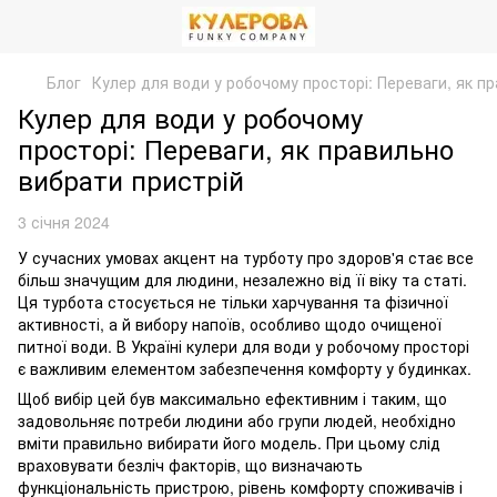
Блог
Кулер для води у робочому просторі: Переваги, як п
Кулер для води у робочому
просторі: Переваги, як правильно
вибрати пристрій
3 січня 2024
У сучасних умовах акцент на турботу про здоров'я стає все
більш значущим для людини, незалежно від її віку та статі.
Ця турбота стосується не тільки харчування та фізичної
активності, а й вибору напоїв, особливо щодо очищеної
питної води. В Україні кулери для води у робочому просторі
є важливим елементом забезпечення комфорту у будинках.
Щоб вибір цей був максимально ефективним і таким, що
задовольняє потреби людини або групи людей, необхідно
вміти правильно вибирати його модель. При цьому слід
враховувати безліч факторів, що визначають
функціональність пристрою, рівень комфорту споживачів і